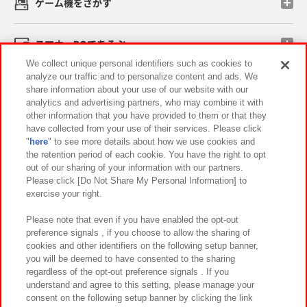
ゲーム機をさがす
スマホ・PCであそぶ
We collect unique personal identifiers such as cookies to
analyze our traffic and to personalize content and ads. We
イベント・キャンペーン
share information about your use of our website with our
analytics and advertising partners, who may combine it with
other information that you have provided to them or that they
have collected from your use of their services. Please click
"
here
" to see more details about how we use cookies and
関連会社
サステナビリティ
サイトポリシー
the retention period of each cookie. You have the right to opt
out of our sharing of your information with our partners.
プライバシーポリシー
ウェブアクセシビリティ方針と検証結果
Please click [Do Not Share My Personal Information] to
exercise your right.
お取引先さまとともに
食品のご提供について
カスタマーハラスメント対応方針
よくあるご質問・お問い合わせ
Please note that even if you have enabled the opt-out
preference signals , if you choose to allow the sharing of
cookies and other identifiers on the following setup banner,
you will be deemed to have consented to the sharing
regardless of the opt-out preference signals . If you
understand and agree to this setting, please manage your
consent on the following setup banner by clicking the link