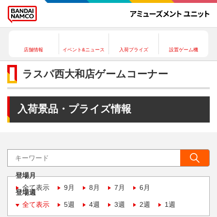
店舗情報
イベント&ニュース
入荷プライズ
設置ゲーム機
ラスパ西大和店ゲームコーナー
入荷景品・プライズ情報
登場月
全て表示
9月
8月
7月
6月
登場週
全て表示
5週
4週
3週
2週
1週