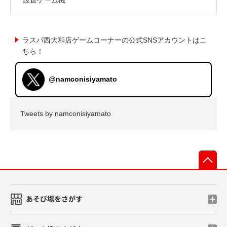
ラスパ西大和店ゲームコーナーの公式SNSアカウントはこ
ちら！
@namconisiyamato
Tweets by namconisiyamato
先
あそび場をさがす