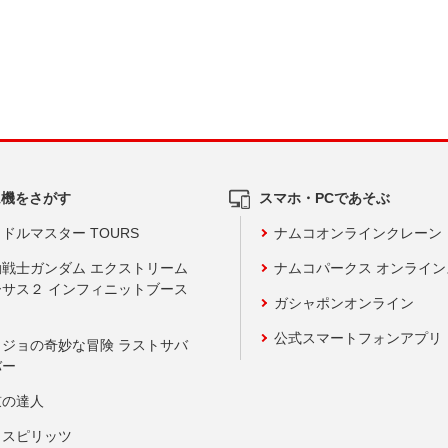
ム機をさがす
スマホ・PCであそぶ
ドルマスター TOURS
ナムコオンラインクレーン
動戦士ガンダム エクストリーム
ナムコパークス オンライ
ーサス２ インフィニットブース
ガシャポンオンライン
公式スマートフォンアプリ
ョジョの奇妙な冒険 ラストサバ
バー
鼓の達人
りスピリッツ