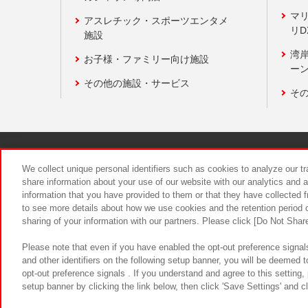
マ
アスレチック・スポーツエンタメ
リD
施設
湾
お子様・ファミリー向け施設
ーン
その他の施設・サービス
そ
関連会社
サステナビリティ
We collect unique personal identifiers such as cookies to analyze our t
share information about your use of our website with our analytics and 
information that you have provided to them or that they have collected f
食品のご提
to see more details about how we use cookies and the retention period o
sharing of your information with our partners. Please click [Do Not Shar
Please note that even if you have enabled the opt-out preference signals
and other identifiers on the following setup banner, you will be deemed 
opt-out preference signals . If you understand and agree to this setting
setup banner by clicking the link below, then click 'Save Settings' and c
©Bandai Namco Amusement Inc.
©Ba