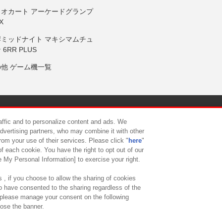
リオカート アーケードグランプ
X
岸ミッドナイト マキシマムチュ
 6RR PLUS
の他 ゲーム機一覧
サイトポリシー
プライバシーポリシー
ウェブアクセシビリティ方
raffic and to personalize content and ads. We
advertising partners, who may combine it with other
rom your use of their services. Please click "
here
"
供について
カスタマーハラスメント対応方針
よくあるご質問・
f each cookie. You have the right to opt out of our
e My Personal Information] to exercise your right.
 , if you choose to allow the sharing of cookies
to have consented to the sharing regardless of the
, please manage your consent on the following
lose the banner.
ndai Namco Amusement Lab Inc.
©Bandai Namco Experience Inc.
©HANAY