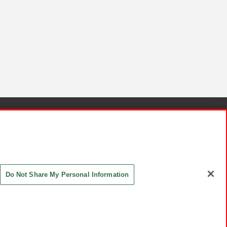
針と検証結果
お取引先さまとともに
お問い合わせ
Do Not Share My Personal Information
ASHIKI Co., Ltd. All Rights Reserved.