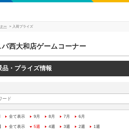
ナー
入荷プライズ
スパ西大和店ゲームコーナー
景品・プライズ情報
月
全て表示
9月
8月
7月
6月
週
全て表示
5週
4週
3週
2週
1週