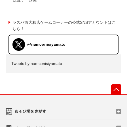
ラスパ西大和店ゲームコーナーの公式SNSアカウントはこ
ちら！
@namconisiyamato
Tweets by namconisiyamato
先
あそび場をさがす