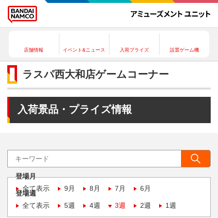
店舗情報
イベント&ニュース
入荷プライズ
設置ゲーム機
ラスパ西大和店ゲームコーナー
入荷景品・プライズ情報
登場月
全て表示
9月
8月
7月
6月
登場週
全て表示
5週
4週
3週
2週
1週