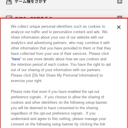
ゲーム機をさがす
スマホ・PCであそぶ
We collect unique personal identifiers such as cookies to
analyze our traffic and to personalize content and ads. We
イベント・キャンペーン
share information about your use of our website with our
analytics and advertising partners, who may combine it with
other information that you have provided to them or that they
have collected from your use of their services. Please click
"
here
" to see more details about how we use cookies and
関連会社
サステナビリティ
サイトポリシー
the retention period of each cookie. You have the right to opt
out of our sharing of your information with our partners.
プライバシーポリシー
ウェブアクセシビリティ方針と検証結果
Please click [Do Not Share My Personal Information] to
exercise your right.
お取引先さまとともに
食品のご提供について
カスタマーハラスメント対応方針
よくあるご質問・お問い合わせ
Please note that even if you have enabled the opt-out
preference signals , if you choose to allow the sharing of
cookies and other identifiers on the following setup banner,
you will be deemed to have consented to the sharing
regardless of the opt-out preference signals . If you
understand and agree to this setting, please manage your
consent on the following setup banner by clicking the link