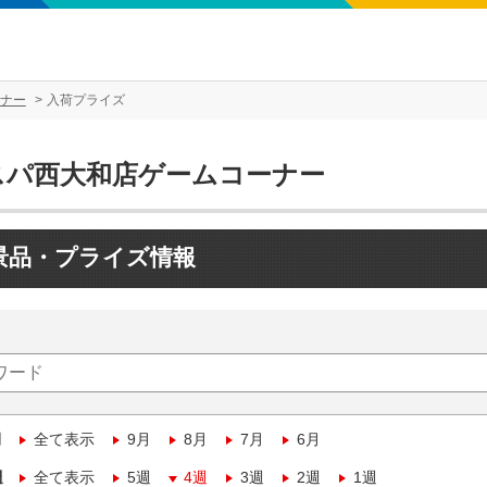
ナー
入荷プライズ
スパ西大和店ゲームコーナー
景品・プライズ情報
月
全て表示
9月
8月
7月
6月
週
全て表示
5週
4週
3週
2週
1週