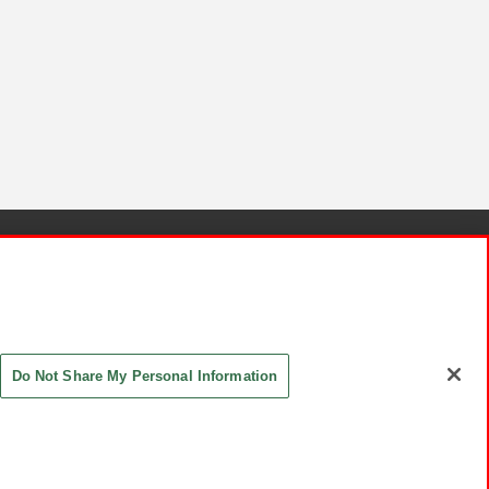
針と検証結果
お取引先さまとともに
お問い合わせ
Do Not Share My Personal Information
ASHIKI Co., Ltd. All Rights Reserved.