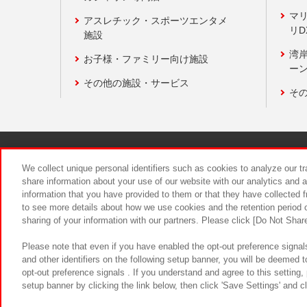
マ
アスレチック・スポーツエンタメ
リD
施設
湾
お子様・ファミリー向け施設
ーン
その他の施設・サービス
そ
関連会社
サステナビリティ
We collect unique personal identifiers such as cookies to analyze our t
share information about your use of our website with our analytics and 
information that you have provided to them or that they have collected f
食品のご提
to see more details about how we use cookies and the retention period o
sharing of your information with our partners. Please click [Do Not Shar
Please note that even if you have enabled the opt-out preference signals
and other identifiers on the following setup banner, you will be deemed 
opt-out preference signals . If you understand and agree to this setting
setup banner by clicking the link below, then click 'Save Settings' and c
©Bandai Namco Amusement Inc.
©Ba