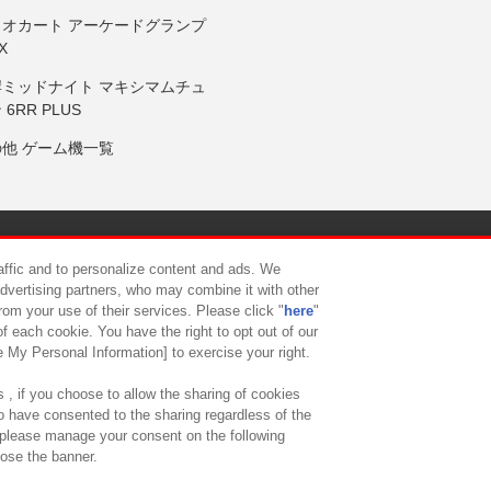
リオカート アーケードグランプ
X
岸ミッドナイト マキシマムチュ
 6RR PLUS
の他 ゲーム機一覧
サイトポリシー
プライバシーポリシー
ウェブアクセシビリティ方
raffic and to personalize content and ads. We
advertising partners, who may combine it with other
rom your use of their services. Please click "
here
"
供について
カスタマーハラスメント対応方針
よくあるご質問・
f each cookie. You have the right to opt out of our
e My Personal Information] to exercise your right.
 , if you choose to allow the sharing of cookies
to have consented to the sharing regardless of the
, please manage your consent on the following
lose the banner.
ndai Namco Amusement Lab Inc.
©Bandai Namco Experience Inc.
©HANAY