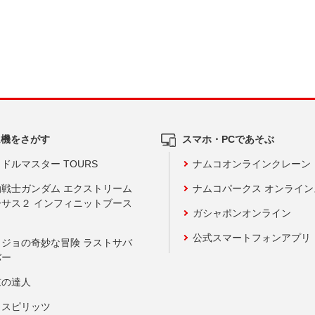
ム機をさがす
スマホ・PCであそぶ
ドルマスター TOURS
ナムコオンラインクレーン
動戦士ガンダム エクストリーム
ナムコパークス オンライ
ーサス２ インフィニットブース
ガシャポンオンライン
公式スマートフォンアプリ
ョジョの奇妙な冒険 ラストサバ
バー
鼓の達人
りスピリッツ