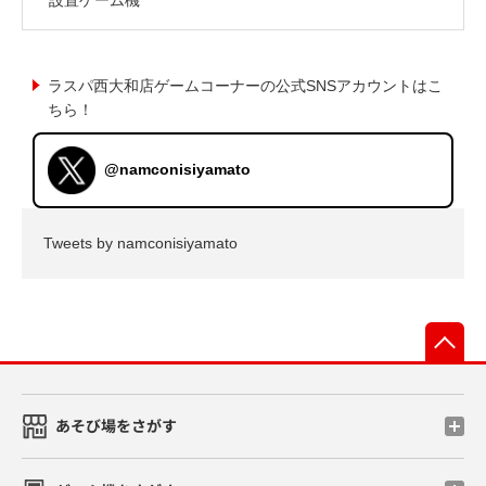
ラスパ西大和店ゲームコーナーの公式SNSアカウントはこ
ちら！
@namconisiyamato
Tweets by namconisiyamato
先
あそび場をさがす