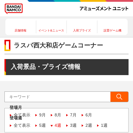
店舗情報
イベント&ニュース
入荷プライズ
設置ゲーム機
ラスパ西大和店ゲームコーナー
入荷景品・プライズ情報
登場月
全て表示
9月
8月
7月
6月
登場週
全て表示
5週
4週
3週
2週
1週