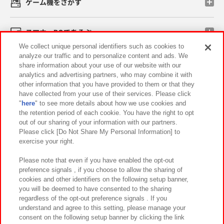
ゲーム機をさがす
スマホ・PCであそぶ
We collect unique personal identifiers such as cookies to
analyze our traffic and to personalize content and ads. We
イベント・キャンペーン
share information about your use of our website with our
analytics and advertising partners, who may combine it with
other information that you have provided to them or that they
have collected from your use of their services. Please click
"
here
" to see more details about how we use cookies and
関連会社
サステナビリティ
サイトポリシー
the retention period of each cookie. You have the right to opt
out of our sharing of your information with our partners.
プライバシーポリシー
ウェブアクセシビリティ方針と検証結果
Please click [Do Not Share My Personal Information] to
exercise your right.
お取引先さまとともに
食品のご提供について
カスタマーハラスメント対応方針
よくあるご質問・お問い合わせ
Please note that even if you have enabled the opt-out
preference signals , if you choose to allow the sharing of
cookies and other identifiers on the following setup banner,
you will be deemed to have consented to the sharing
regardless of the opt-out preference signals . If you
understand and agree to this setting, please manage your
consent on the following setup banner by clicking the link