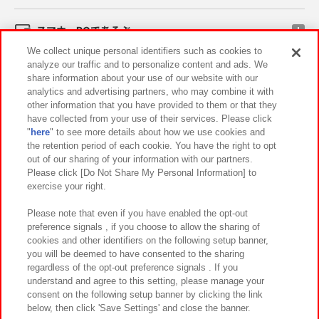
スマホ・PCであそぶ
We collect unique personal identifiers such as cookies to
analyze our traffic and to personalize content and ads. We
イベント・キャンペーン
share information about your use of our website with our
analytics and advertising partners, who may combine it with
other information that you have provided to them or that they
have collected from your use of their services. Please click
"
here
" to see more details about how we use cookies and
関連会社
サステナビリティ
サイトポリシー
the retention period of each cookie. You have the right to opt
out of our sharing of your information with our partners.
プライバシーポリシー
ウェブアクセシビリティ方針と検証結果
Please click [Do Not Share My Personal Information] to
exercise your right.
お取引先さまとともに
食品のご提供について
カスタマーハラスメント対応方針
よくあるご質問・お問い合わせ
Please note that even if you have enabled the opt-out
preference signals , if you choose to allow the sharing of
cookies and other identifiers on the following setup banner,
you will be deemed to have consented to the sharing
regardless of the opt-out preference signals . If you
understand and agree to this setting, please manage your
consent on the following setup banner by clicking the link
below, then click 'Save Settings' and close the banner.
©Bandai Namco Amusement Inc.