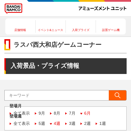
店舗情報
イベント&ニュース
入荷プライズ
設置ゲーム機
ラスパ西大和店ゲームコーナー
入荷景品・プライズ情報
登場月
全て表示
9月
8月
7月
6月
登場週
全て表示
5週
4週
3週
2週
1週