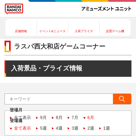
店舗情報
イベント&ニュース
入荷プライズ
設置ゲーム機
ラスパ西大和店ゲームコーナー
入荷景品・プライズ情報
登場月
全て表示
9月
8月
7月
6月
登場週
全て表示
5週
4週
3週
2週
1週