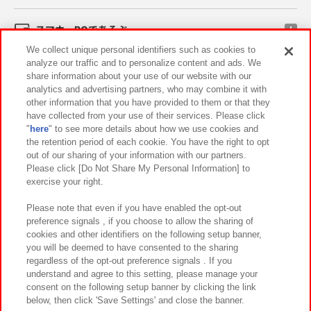
スマホ・PCであそぶ
We collect unique personal identifiers such as cookies to
analyze our traffic and to personalize content and ads. We
イベント・キャンペーン
share information about your use of our website with our
analytics and advertising partners, who may combine it with
other information that you have provided to them or that they
have collected from your use of their services. Please click
"
here
" to see more details about how we use cookies and
関連会社
サステナビリティ
サイトポリシー
the retention period of each cookie. You have the right to opt
out of our sharing of your information with our partners.
プライバシーポリシー
ウェブアクセシビリティ方針と検証結果
Please click [Do Not Share My Personal Information] to
exercise your right.
お取引先さまとともに
食品のご提供について
カスタマーハラスメント対応方針
よくあるご質問・お問い合わせ
Please note that even if you have enabled the opt-out
preference signals , if you choose to allow the sharing of
cookies and other identifiers on the following setup banner,
you will be deemed to have consented to the sharing
regardless of the opt-out preference signals . If you
understand and agree to this setting, please manage your
consent on the following setup banner by clicking the link
below, then click 'Save Settings' and close the banner.
©Bandai Namco Amusement Inc.