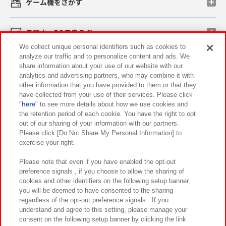
ゲーム機をさがす
スマホ・PCであそぶ
We collect unique personal identifiers such as cookies to
analyze our traffic and to personalize content and ads. We
イベント・キャンペーン
share information about your use of our website with our
analytics and advertising partners, who may combine it with
other information that you have provided to them or that they
have collected from your use of their services. Please click
"
here
" to see more details about how we use cookies and
関連会社
サステナビリティ
サイトポリシー
the retention period of each cookie. You have the right to opt
out of our sharing of your information with our partners.
プライバシーポリシー
ウェブアクセシビリティ方針と検証結果
Please click [Do Not Share My Personal Information] to
exercise your right.
お取引先さまとともに
食品のご提供について
カスタマーハラスメント対応方針
よくあるご質問・お問い合わせ
Please note that even if you have enabled the opt-out
preference signals , if you choose to allow the sharing of
cookies and other identifiers on the following setup banner,
you will be deemed to have consented to the sharing
regardless of the opt-out preference signals . If you
understand and agree to this setting, please manage your
consent on the following setup banner by clicking the link