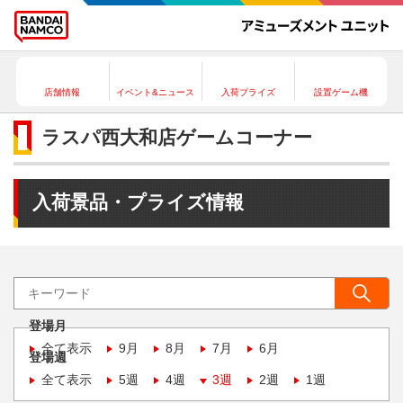
店舗情報
イベント&ニュース
入荷プライズ
設置ゲーム機
ラスパ西大和店ゲームコーナー
入荷景品・プライズ情報
登場月
全て表示
9月
8月
7月
6月
登場週
全て表示
5週
4週
3週
2週
1週