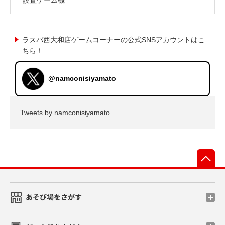
ラスパ西大和店ゲームコーナーの公式SNSアカウントはこ
ちら！
@namconisiyamato
Tweets by namconisiyamato
先
あそび場をさがす