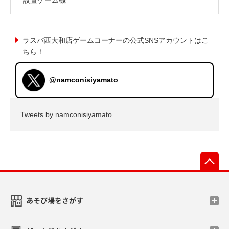
ラスパ西大和店ゲームコーナーの公式SNSアカウントはこ
ちら！
@namconisiyamato
Tweets by namconisiyamato
先
あそび場をさがす