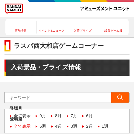
店舗情報
イベント&ニュース
入荷プライズ
設置ゲーム機
ラスパ西大和店ゲームコーナー
入荷景品・プライズ情報
登場月
全て表示
9月
8月
7月
6月
登場週
全て表示
5週
4週
3週
2週
1週