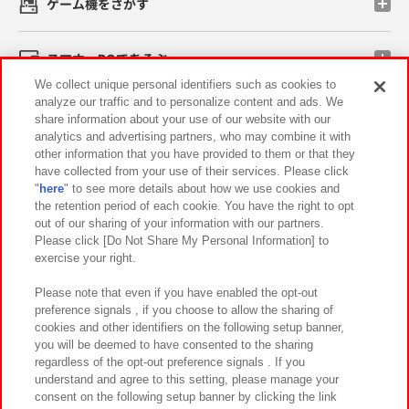
ゲーム機をさがす
スマホ・PCであそぶ
We collect unique personal identifiers such as cookies to
analyze our traffic and to personalize content and ads. We
イベント・キャンペーン
share information about your use of our website with our
analytics and advertising partners, who may combine it with
other information that you have provided to them or that they
have collected from your use of their services. Please click
"
here
" to see more details about how we use cookies and
関連会社
サステナビリティ
サイトポリシー
the retention period of each cookie. You have the right to opt
out of our sharing of your information with our partners.
プライバシーポリシー
ウェブアクセシビリティ方針と検証結果
Please click [Do Not Share My Personal Information] to
exercise your right.
お取引先さまとともに
食品のご提供について
カスタマーハラスメント対応方針
よくあるご質問・お問い合わせ
Please note that even if you have enabled the opt-out
preference signals , if you choose to allow the sharing of
cookies and other identifiers on the following setup banner,
you will be deemed to have consented to the sharing
regardless of the opt-out preference signals . If you
understand and agree to this setting, please manage your
consent on the following setup banner by clicking the link