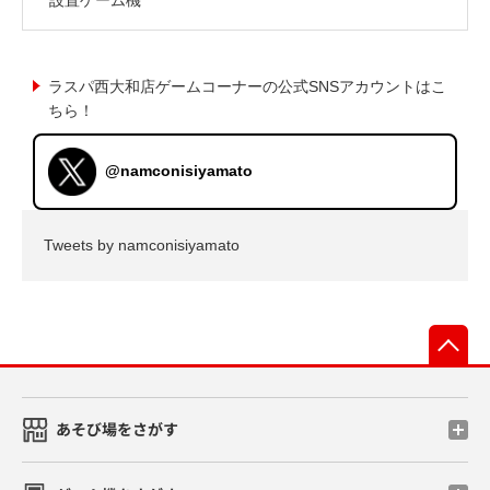
ラスパ西大和店ゲームコーナーの公式SNSアカウントはこ
ちら！
@namconisiyamato
Tweets by namconisiyamato
先
あそび場をさがす