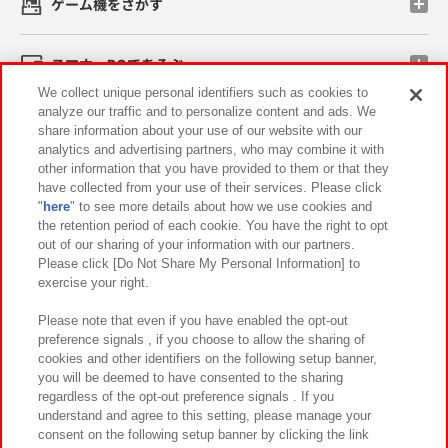
ゲーム機をさがす
スマホ・PCであそぶ
We collect unique personal identifiers such as cookies to
analyze our traffic and to personalize content and ads. We
イベント・キャンペーン
share information about your use of our website with our
analytics and advertising partners, who may combine it with
other information that you have provided to them or that they
have collected from your use of their services. Please click
"
here
" to see more details about how we use cookies and
関連会社
サステナビリティ
サイトポリシー
the retention period of each cookie. You have the right to opt
out of our sharing of your information with our partners.
プライバシーポリシー
ウェブアクセシビリティ方針と検証結果
Please click [Do Not Share My Personal Information] to
exercise your right.
お取引先さまとともに
食品のご提供について
カスタマーハラスメント対応方針
よくあるご質問・お問い合わせ
Please note that even if you have enabled the opt-out
preference signals , if you choose to allow the sharing of
cookies and other identifiers on the following setup banner,
you will be deemed to have consented to the sharing
regardless of the opt-out preference signals . If you
understand and agree to this setting, please manage your
consent on the following setup banner by clicking the link