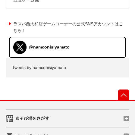
ラスパ西大和店ゲームコーナーの公式SNSアカウントはこ
ちら！
@namconisiyamato
Tweets by namconisiyamato
先
あそび場をさがす