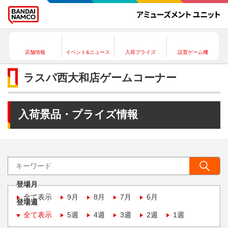
店舗情報
イベント&ニュース
入荷プライズ
設置ゲーム機
ラスパ西大和店ゲームコーナー
入荷景品・プライズ情報
登場月
全て表示
9月
8月
7月
6月
登場週
全て表示
5週
4週
3週
2週
1週