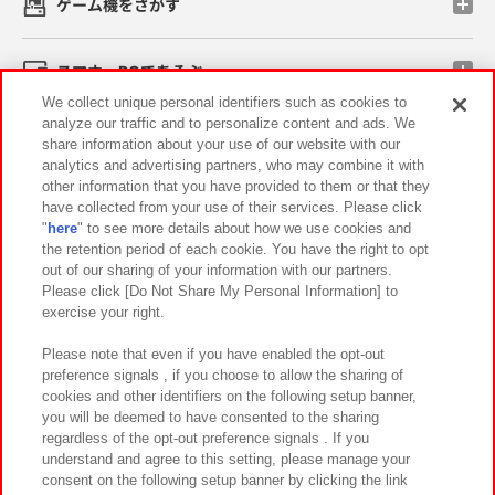
ゲーム機をさがす
スマホ・PCであそぶ
We collect unique personal identifiers such as cookies to
analyze our traffic and to personalize content and ads. We
イベント・キャンペーン
share information about your use of our website with our
analytics and advertising partners, who may combine it with
other information that you have provided to them or that they
have collected from your use of their services. Please click
"
here
" to see more details about how we use cookies and
関連会社
サステナビリティ
サイトポリシー
the retention period of each cookie. You have the right to opt
out of our sharing of your information with our partners.
プライバシーポリシー
ウェブアクセシビリティ方針と検証結果
Please click [Do Not Share My Personal Information] to
exercise your right.
お取引先さまとともに
食品のご提供について
カスタマーハラスメント対応方針
よくあるご質問・お問い合わせ
Please note that even if you have enabled the opt-out
preference signals , if you choose to allow the sharing of
cookies and other identifiers on the following setup banner,
you will be deemed to have consented to the sharing
regardless of the opt-out preference signals . If you
understand and agree to this setting, please manage your
consent on the following setup banner by clicking the link