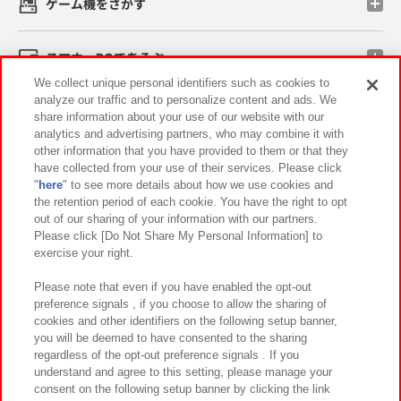
ゲーム機をさがす
スマホ・PCであそぶ
We collect unique personal identifiers such as cookies to
analyze our traffic and to personalize content and ads. We
イベント・キャンペーン
share information about your use of our website with our
analytics and advertising partners, who may combine it with
other information that you have provided to them or that they
have collected from your use of their services. Please click
"
here
" to see more details about how we use cookies and
関連会社
サステナビリティ
サイトポリシー
the retention period of each cookie. You have the right to opt
out of our sharing of your information with our partners.
プライバシーポリシー
ウェブアクセシビリティ方針と検証結果
Please click [Do Not Share My Personal Information] to
exercise your right.
お取引先さまとともに
食品のご提供について
カスタマーハラスメント対応方針
よくあるご質問・お問い合わせ
Please note that even if you have enabled the opt-out
preference signals , if you choose to allow the sharing of
cookies and other identifiers on the following setup banner,
you will be deemed to have consented to the sharing
regardless of the opt-out preference signals . If you
understand and agree to this setting, please manage your
consent on the following setup banner by clicking the link