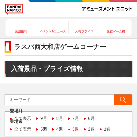
店舗情報
イベント&ニュース
入荷プライズ
設置ゲーム機
ラスパ西大和店ゲームコーナー
入荷景品・プライズ情報
登場月
全て表示
9月
8月
7月
6月
登場週
全て表示
5週
4週
3週
2週
1週