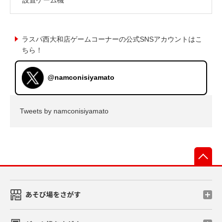
ラスパ西大和店ゲームコーナーの公式SNSアカウントはこ
ちら！
@namconisiyamato
Tweets by namconisiyamato
先
あそび場をさがす