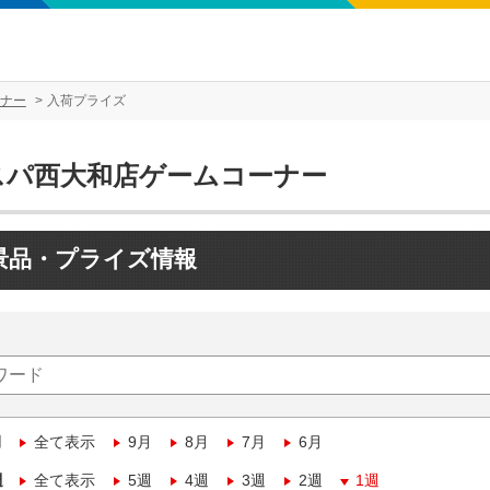
ナー
入荷プライズ
スパ西大和店ゲームコーナー
景品・プライズ情報
月
全て表示
9月
8月
7月
6月
週
全て表示
5週
4週
3週
2週
1週