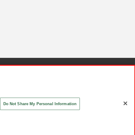
針と検証結果
お取引先さまとともに
お問い合わせ
Do Not Share My Personal Information
ASHIKI Co., Ltd. All Rights Reserved.