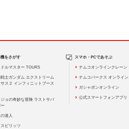
ム機をさがす
スマホ・PCであそぶ
ドルマスター TOURS
ナムコオンラインクレーン
動戦士ガンダム エクストリーム
ナムコパークス オンライ
ーサス２ インフィニットブース
ガシャポンオンライン
公式スマートフォンアプリ
ョジョの奇妙な冒険 ラストサバ
バー
鼓の達人
りスピリッツ