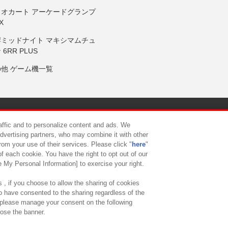
リオカート アーケードグランプ
X
岸ミッドナイト マキシマムチュ
 6RR PLUS
の他 ゲーム機一覧
サイトポリシー
プライバシーポリシー
ウェブアクセシビリティ方
raffic and to personalize content and ads. We
advertising partners, who may combine it with other
rom your use of their services. Please click "
here
"
供について
カスタマーハラスメント対応方針
よくあるご質問・
f each cookie. You have the right to opt out of our
e My Personal Information] to exercise your right.
 , if you choose to allow the sharing of cookies
to have consented to the sharing regardless of the
, please manage your consent on the following
lose the banner.
ndai Namco Amusement Lab Inc.
©Bandai Namco Experience Inc.
©HANAY