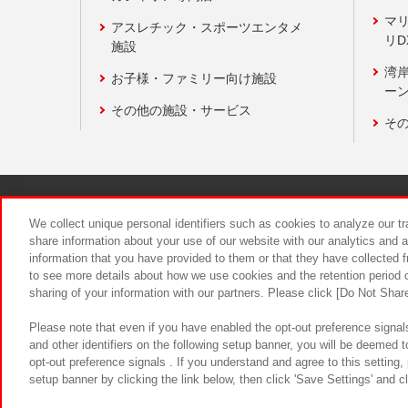
マ
アスレチック・スポーツエンタメ
リD
施設
湾
お子様・ファミリー向け施設
ーン
その他の施設・サービス
そ
関連会社
サステナビリティ
We collect unique personal identifiers such as cookies to analyze our t
share information about your use of our website with our analytics and 
information that you have provided to them or that they have collected f
食品のご提
to see more details about how we use cookies and the retention period o
sharing of your information with our partners. Please click [Do Not Shar
Please note that even if you have enabled the opt-out preference signals
and other identifiers on the following setup banner, you will be deemed 
opt-out preference signals . If you understand and agree to this setting
setup banner by clicking the link below, then click 'Save Settings' and c
©Bandai Namco Amusement Inc.
©Ba