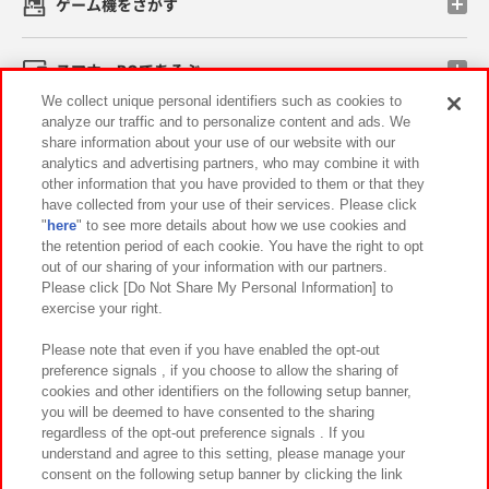
ゲーム機をさがす
スマホ・PCであそぶ
We collect unique personal identifiers such as cookies to
analyze our traffic and to personalize content and ads. We
イベント・キャンペーン
share information about your use of our website with our
analytics and advertising partners, who may combine it with
other information that you have provided to them or that they
have collected from your use of their services. Please click
"
here
" to see more details about how we use cookies and
関連会社
サステナビリティ
サイトポリシー
the retention period of each cookie. You have the right to opt
out of our sharing of your information with our partners.
プライバシーポリシー
ウェブアクセシビリティ方針と検証結果
Please click [Do Not Share My Personal Information] to
exercise your right.
お取引先さまとともに
食品のご提供について
カスタマーハラスメント対応方針
よくあるご質問・お問い合わせ
Please note that even if you have enabled the opt-out
preference signals , if you choose to allow the sharing of
cookies and other identifiers on the following setup banner,
you will be deemed to have consented to the sharing
regardless of the opt-out preference signals . If you
understand and agree to this setting, please manage your
consent on the following setup banner by clicking the link