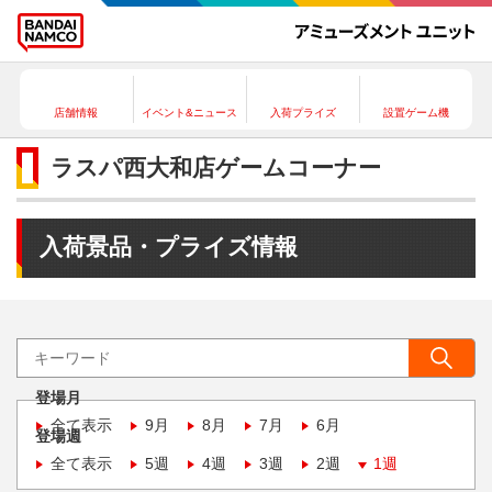
店舗情報
イベント&ニュース
入荷プライズ
設置ゲーム機
ラスパ西大和店ゲームコーナー
入荷景品・プライズ情報
登場月
全て表示
9月
8月
7月
6月
登場週
全て表示
5週
4週
3週
2週
1週