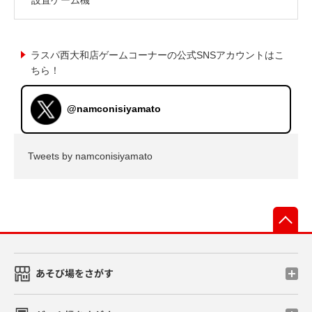
ラスパ西大和店ゲームコーナーの公式SNSアカウントはこ
ちら！
@namconisiyamato
Tweets by namconisiyamato
先
あそび場をさがす