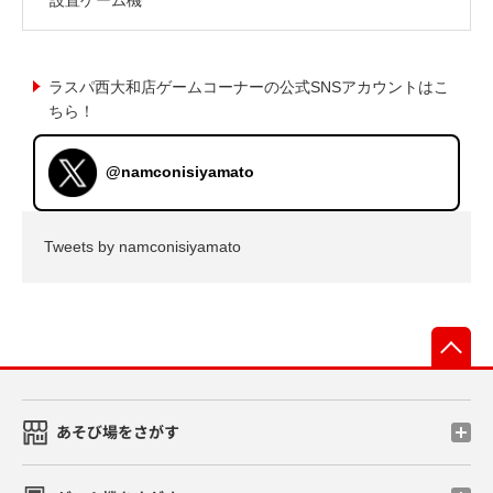
ラスパ西大和店ゲームコーナーの公式SNSアカウントはこ
ちら！
@namconisiyamato
Tweets by namconisiyamato
先
あそび場をさがす