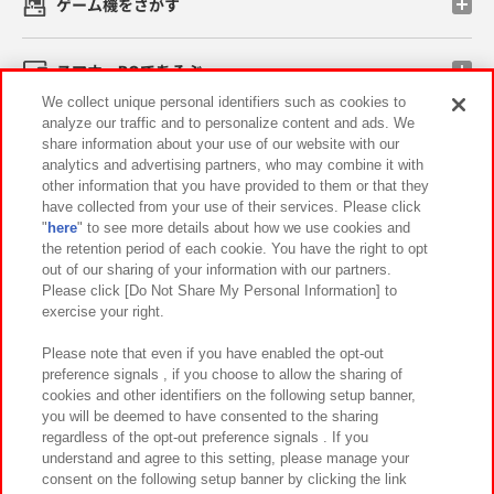
ゲーム機をさがす
スマホ・PCであそぶ
We collect unique personal identifiers such as cookies to
analyze our traffic and to personalize content and ads. We
イベント・キャンペーン
share information about your use of our website with our
analytics and advertising partners, who may combine it with
other information that you have provided to them or that they
have collected from your use of their services. Please click
"
here
" to see more details about how we use cookies and
関連会社
サステナビリティ
サイトポリシー
the retention period of each cookie. You have the right to opt
out of our sharing of your information with our partners.
プライバシーポリシー
ウェブアクセシビリティ方針と検証結果
Please click [Do Not Share My Personal Information] to
exercise your right.
お取引先さまとともに
食品のご提供について
カスタマーハラスメント対応方針
よくあるご質問・お問い合わせ
Please note that even if you have enabled the opt-out
preference signals , if you choose to allow the sharing of
cookies and other identifiers on the following setup banner,
you will be deemed to have consented to the sharing
regardless of the opt-out preference signals . If you
understand and agree to this setting, please manage your
consent on the following setup banner by clicking the link