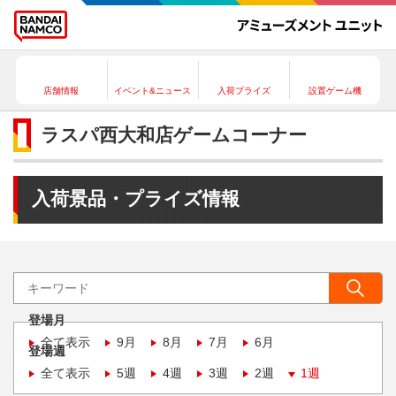
店舗情報
イベント&ニュース
入荷プライズ
設置ゲーム機
ラスパ西大和店ゲームコーナー
入荷景品・プライズ情報
登場月
全て表示
9月
8月
7月
6月
登場週
全て表示
5週
4週
3週
2週
1週