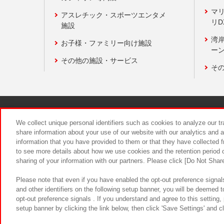
マ
アスレチック・スポーツエンタメ
リD
施設
湾
お子様・ファミリー向け施設
ーン
その他の施設・サービス
そ
関連会社
サステナビリティ
We collect unique personal identifiers such as cookies to analyze our t
share information about your use of our website with our analytics and 
information that you have provided to them or that they have collected f
食品のご提
to see more details about how we use cookies and the retention period o
sharing of your information with our partners. Please click [Do Not Shar
Please note that even if you have enabled the opt-out preference signals
and other identifiers on the following setup banner, you will be deemed 
opt-out preference signals . If you understand and agree to this setting
setup banner by clicking the link below, then click 'Save Settings' and c
©Bandai Namco Amusement Inc.
©Ba