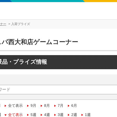
ナー
入荷プライズ
スパ西大和店ゲームコーナー
景品・プライズ情報
月
全て表示
9月
8月
7月
6月
週
全て表示
5週
4週
3週
2週
1週