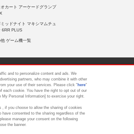
リオカート アーケードグランプ
X
岸ミッドナイト マキシマムチュ
 6RR PLUS
の他 ゲーム機一覧
サイトポリシー
プライバシーポリシー
ウェブアクセシビリティ方
raffic and to personalize content and ads. We
advertising partners, who may combine it with other
rom your use of their services. Please click "
here
"
供について
カスタマーハラスメント対応方針
よくあるご質問・
f each cookie. You have the right to opt out of our
e My Personal Information] to exercise your right.
 , if you choose to allow the sharing of cookies
to have consented to the sharing regardless of the
, please manage your consent on the following
lose the banner.
ndai Namco Amusement Lab Inc.
©Bandai Namco Experience Inc.
©HANAY