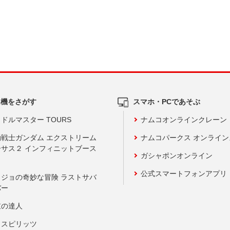
ム機をさがす
スマホ・PCであそぶ
ドルマスター TOURS
ナムコオンラインクレーン
動戦士ガンダム エクストリーム
ナムコパークス オンライ
ーサス２ インフィニットブース
ガシャポンオンライン
公式スマートフォンアプリ
ョジョの奇妙な冒険 ラストサバ
バー
鼓の達人
りスピリッツ