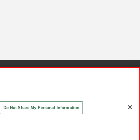
針と検証結果
お取引先さまとともに
お問い合わせ
Do Not Share My Personal Information
ASHIKI Co., Ltd. All Rights Reserved.