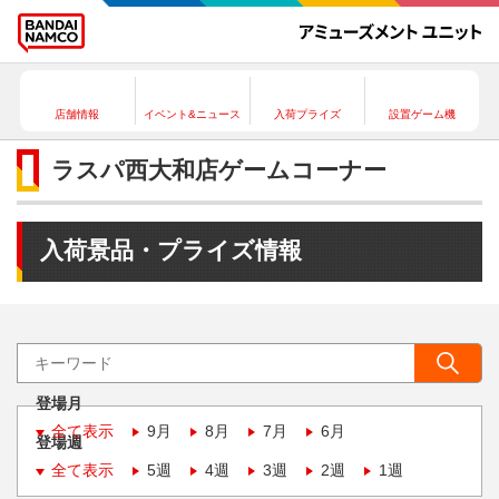
店舗情報
イベント&ニュース
入荷プライズ
設置ゲーム機
ラスパ西大和店ゲームコーナー
入荷景品・プライズ情報
登場月
全て表示
9月
8月
7月
6月
登場週
全て表示
5週
4週
3週
2週
1週