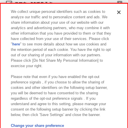
スマホ・PCであそぶ
We collect unique personal identifiers such as cookies to
analyze our traffic and to personalize content and ads. We
イベント・キャンペーン
share information about your use of our website with our
analytics and advertising partners, who may combine it with
other information that you have provided to them or that they
have collected from your use of their services. Please click
"
here
" to see more details about how we use cookies and
関連会社
サステナビリティ
サイトポリシー
the retention period of each cookie. You have the right to opt
out of our sharing of your information with our partners.
プライバシーポリシー
ウェブアクセシビリティ方針と検証結果
Please click [Do Not Share My Personal Information] to
exercise your right.
お取引先さまとともに
食品のご提供について
カスタマーハラスメント対応方針
よくあるご質問・お問い合わせ
Please note that even if you have enabled the opt-out
preference signals , if you choose to allow the sharing of
cookies and other identifiers on the following setup banner,
you will be deemed to have consented to the sharing
regardless of the opt-out preference signals . If you
understand and agree to this setting, please manage your
consent on the following setup banner by clicking the link
below, then click 'Save Settings' and close the banner.
©Bandai Namco Amusement Inc.
©Bandai Namco Amusement Lab Inc.
Change your share preference