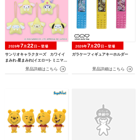
7
22
7
20
2026年
月
日～登場
2026年
月
日～登場
サンリオキャラクターズ カワイイ
ガラケーフィギュアキーホルダー
まみれ-星まみれ(イエロー)- ミニマス
コット