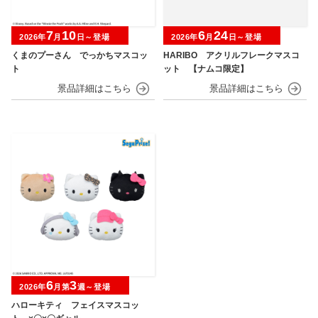
7
10
6
24
2026年
月
日～登場
2026年
月
日～登場
くまのプーさん でっかちマスコッ
HARIBO アクリルフレークマスコ
ト
ット 【ナムコ限定】
6
3
2026年
月第
週～登場
ハローキティ フェイスマスコッ