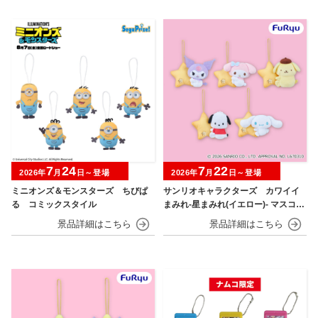
7
24
7
22
2026年
月
日～登場
2026年
月
日～登場
ミニオンズ＆モンスターズ ちびぱ
サンリオキャラクターズ カワイイ
る コミックスタイル
まみれ-星まみれ(イエロー)- マスコッ
ト