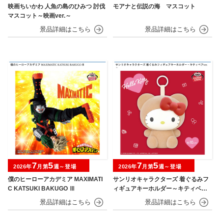
映画ちいかわ 人魚の島のひみつ 討伐
モアナと伝説の海 マスコット
マスコット～映画ver.～
7
5
7
5
2026年
月第
週～登場
2026年
月第
週～登場
僕のヒーローアカデミア MAXIMATI
サンリオキャラクターズ 着ぐるみフ
C KATSUKI BAKUGO Ⅲ
ィギュアキーホルダー～キティベアv
er.～