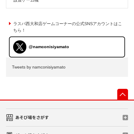
ラスパ西大和店ゲームコーナーの公式SNSアカウントはこ
ちら！
@namconisiyamato
Tweets by namconisiyamato
先
あそび場をさがす