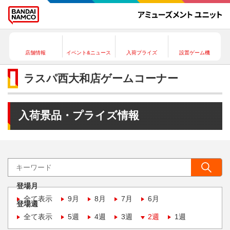
店舗情報
イベント&ニュース
入荷プライズ
設置ゲーム機
ラスパ西大和店ゲームコーナー
入荷景品・プライズ情報
登場月
全て表示
9月
8月
7月
6月
登場週
全て表示
5週
4週
3週
2週
1週