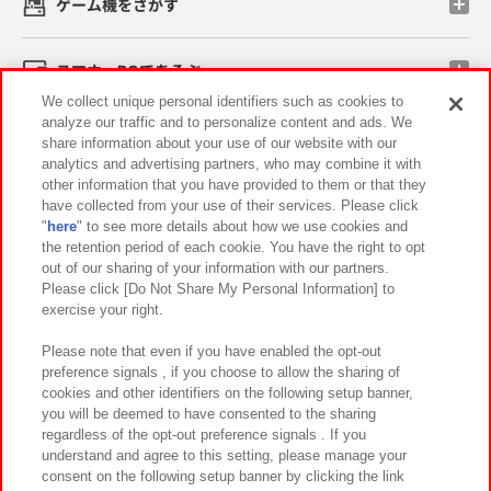
ゲーム機をさがす
スマホ・PCであそぶ
We collect unique personal identifiers such as cookies to
analyze our traffic and to personalize content and ads. We
イベント・キャンペーン
share information about your use of our website with our
analytics and advertising partners, who may combine it with
other information that you have provided to them or that they
have collected from your use of their services. Please click
"
here
" to see more details about how we use cookies and
関連会社
サステナビリティ
サイトポリシー
the retention period of each cookie. You have the right to opt
out of our sharing of your information with our partners.
プライバシーポリシー
ウェブアクセシビリティ方針と検証結果
Please click [Do Not Share My Personal Information] to
exercise your right.
お取引先さまとともに
食品のご提供について
カスタマーハラスメント対応方針
よくあるご質問・お問い合わせ
Please note that even if you have enabled the opt-out
preference signals , if you choose to allow the sharing of
cookies and other identifiers on the following setup banner,
you will be deemed to have consented to the sharing
regardless of the opt-out preference signals . If you
understand and agree to this setting, please manage your
consent on the following setup banner by clicking the link