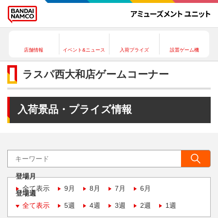
店舗情報
イベント&ニュース
入荷プライズ
設置ゲーム機
ラスパ西大和店ゲームコーナー
入荷景品・プライズ情報
登場月
全て表示
9月
8月
7月
6月
登場週
全て表示
5週
4週
3週
2週
1週