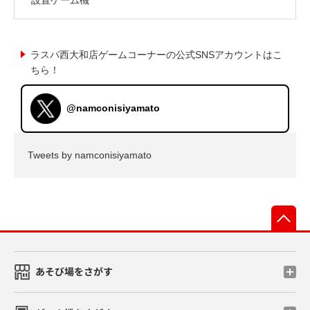
ラスパ西大和店ゲームコーナーの公式SNSアカウントはこ
ちら！
@namconisiyamato
Tweets by namconisiyamato
先
あそび場をさがす