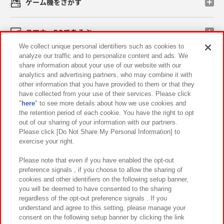
ゲーム機をさがす
スマホ・PCであそぶ
We collect unique personal identifiers such as cookies to
analyze our traffic and to personalize content and ads. We
イベント・キャンペーン
share information about your use of our website with our
analytics and advertising partners, who may combine it with
other information that you have provided to them or that they
have collected from your use of their services. Please click
"
here
" to see more details about how we use cookies and
関連会社
サステナビリティ
サイトポリシー
the retention period of each cookie. You have the right to opt
out of our sharing of your information with our partners.
プライバシーポリシー
ウェブアクセシビリティ方針と検証結果
Please click [Do Not Share My Personal Information] to
exercise your right.
お取引先さまとともに
食品のご提供について
カスタマーハラスメント対応方針
よくあるご質問・お問い合わせ
Please note that even if you have enabled the opt-out
preference signals , if you choose to allow the sharing of
cookies and other identifiers on the following setup banner,
you will be deemed to have consented to the sharing
regardless of the opt-out preference signals . If you
understand and agree to this setting, please manage your
consent on the following setup banner by clicking the link