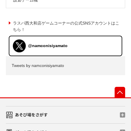
ラスパ西大和店ゲームコーナーの公式SNSアカウントはこ
ちら！
@namconisiyamato
Tweets by namconisiyamato
先
あそび場をさがす