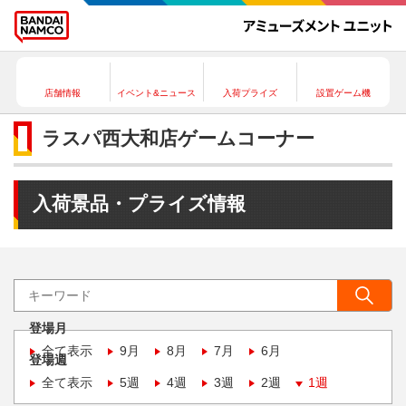
店舗情報
イベント&ニュース
入荷プライズ
設置ゲーム機
ラスパ西大和店ゲームコーナー
入荷景品・プライズ情報
登場月
全て表示
9月
8月
7月
6月
登場週
全て表示
5週
4週
3週
2週
1週