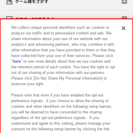
ゲーム機をさがす
スマホ・PCであそぶ
We collect unique personal identifiers such as cookies to
analyze our traffic and to personalize content and ads. We
イベント・キャンペーン
share information about your use of our website with our
analytics and advertising partners, who may combine it with
other information that you have provided to them or that they
have collected from your use of their services. Please click
"
here
" to see more details about how we use cookies and
関連会社
サステナビリティ
サイトポリシー
the retention period of each cookie. You have the right to opt
out of our sharing of your information with our partners.
プライバシーポリシー
ウェブアクセシビリティ方針と検証結果
Please click [Do Not Share My Personal Information] to
exercise your right.
お取引先さまとともに
食品のご提供について
カスタマーハラスメント対応方針
よくあるご質問・お問い合わせ
Please note that even if you have enabled the opt-out
preference signals , if you choose to allow the sharing of
cookies and other identifiers on the following setup banner,
you will be deemed to have consented to the sharing
regardless of the opt-out preference signals . If you
understand and agree to this setting, please manage your
consent on the following setup banner by clicking the link