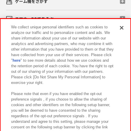
ゲーム機をさがす
スマホ・PCであそぶ
We collect unique personal identifiers such as cookies to
analyze our traffic and to personalize content and ads. We
イベント・キャンペーン
share information about your use of our website with our
analytics and advertising partners, who may combine it with
other information that you have provided to them or that they
have collected from your use of their services. Please click
"
here
" to see more details about how we use cookies and
関連会社
サステナビリティ
サイトポリシー
the retention period of each cookie. You have the right to opt
out of our sharing of your information with our partners.
プライバシーポリシー
ウェブアクセシビリティ方針と検証結果
Please click [Do Not Share My Personal Information] to
exercise your right.
お取引先さまとともに
食品のご提供について
カスタマーハラスメント対応方針
よくあるご質問・お問い合わせ
Please note that even if you have enabled the opt-out
preference signals , if you choose to allow the sharing of
cookies and other identifiers on the following setup banner,
you will be deemed to have consented to the sharing
regardless of the opt-out preference signals . If you
understand and agree to this setting, please manage your
consent on the following setup banner by clicking the link