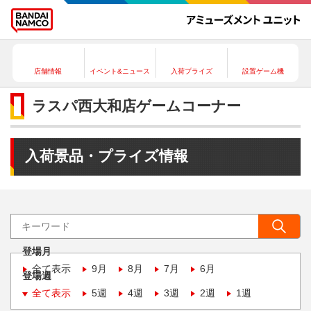
店舗情報
イベント&ニュース
入荷プライズ
設置ゲーム機
ラスパ西大和店ゲームコーナー
入荷景品・プライズ情報
登場月
全て表示
9月
8月
7月
6月
登場週
全て表示
5週
4週
3週
2週
1週