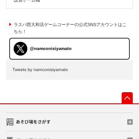
ラスパ西大和店ゲームコーナーの公式SNSアカウントはこ
ちら！
@namconisiyamato
Tweets by namconisiyamato
先
あそび場をさがす