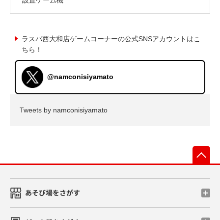
ラスパ西大和店ゲームコーナーの公式SNSアカウントはこ
ちら！
@namconisiyamato
Tweets by namconisiyamato
先
あそび場をさがす