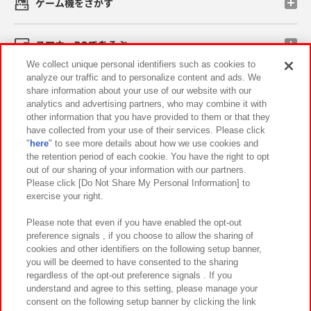
ゲーム機をさがす
スマホ・PCであそぶ
We collect unique personal identifiers such as cookies to
analyze our traffic and to personalize content and ads. We
イベント・キャンペーン
share information about your use of our website with our
analytics and advertising partners, who may combine it with
other information that you have provided to them or that they
have collected from your use of their services. Please click
"
here
" to see more details about how we use cookies and
関連会社
サステナビリティ
サイトポリシー
the retention period of each cookie. You have the right to opt
out of our sharing of your information with our partners.
プライバシーポリシー
ウェブアクセシビリティ方針と検証結果
Please click [Do Not Share My Personal Information] to
exercise your right.
お取引先さまとともに
食品のご提供について
カスタマーハラスメント対応方針
よくあるご質問・お問い合わせ
Please note that even if you have enabled the opt-out
preference signals , if you choose to allow the sharing of
cookies and other identifiers on the following setup banner,
you will be deemed to have consented to the sharing
regardless of the opt-out preference signals . If you
understand and agree to this setting, please manage your
consent on the following setup banner by clicking the link