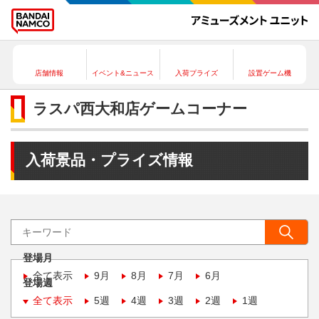
店舗情報
イベント&ニュース
入荷プライズ
設置ゲーム機
ラスパ西大和店ゲームコーナー
入荷景品・プライズ情報
登場月
全て表示
9月
8月
7月
6月
登場週
全て表示
5週
4週
3週
2週
1週