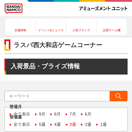
店舗情報
イベント&ニュース
入荷プライズ
設置ゲーム機
ラスパ西大和店ゲームコーナー
入荷景品・プライズ情報
登場月
全て表示
9月
8月
7月
6月
登場週
全て表示
5週
4週
3週
2週
1週