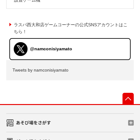
ラスパ西大和店ゲームコーナーの公式SNSアカウントはこ
ちら！
@namconisiyamato
Tweets by namconisiyamato
先
あそび場をさがす