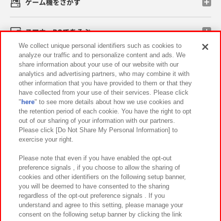
ゲーム機をさがす
スマホ・PCであそぶ
We collect unique personal identifiers such as cookies to
analyze our traffic and to personalize content and ads. We
イベント・キャンペーン
share information about your use of our website with our
analytics and advertising partners, who may combine it with
other information that you have provided to them or that they
have collected from your use of their services. Please click
"
here
" to see more details about how we use cookies and
関連会社
サステナビリティ
サイトポリシー
the retention period of each cookie. You have the right to opt
out of our sharing of your information with our partners.
プライバシーポリシー
ウェブアクセシビリティ方針と検証結果
Please click [Do Not Share My Personal Information] to
exercise your right.
お取引先さまとともに
食品のご提供について
カスタマーハラスメント対応方針
よくあるご質問・お問い合わせ
Please note that even if you have enabled the opt-out
preference signals , if you choose to allow the sharing of
cookies and other identifiers on the following setup banner,
you will be deemed to have consented to the sharing
regardless of the opt-out preference signals . If you
understand and agree to this setting, please manage your
consent on the following setup banner by clicking the link