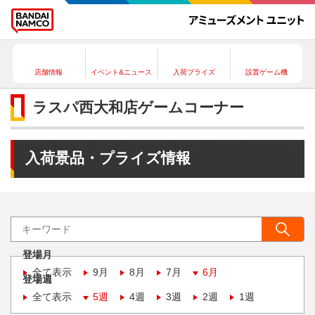
店舗情報
イベント&ニュース
入荷プライズ
設置ゲーム機
ラスパ西大和店ゲームコーナー
入荷景品・プライズ情報
登場月
全て表示
9月
8月
7月
6月
登場週
全て表示
5週
4週
3週
2週
1週