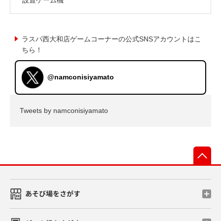
ラスパ西大和店ゲームコーナーの公式SNSアカウントはこ
ちら！
@namconisiyamato
Tweets by namconisiyamato
先
あそび場をさがす