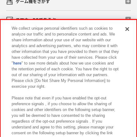
ゲーム機をさがす
スマホ・PCであそぶ
We collect unique personal identifiers such as cookies to
analyze our traffic and to personalize content and ads. We
イベント・キャンペーン
share information about your use of our website with our
analytics and advertising partners, who may combine it with
other information that you have provided to them or that they
have collected from your use of their services. Please click
"
here
" to see more details about how we use cookies and
関連会社
サステナビリティ
サイトポリシー
the retention period of each cookie. You have the right to opt
out of our sharing of your information with our partners.
プライバシーポリシー
ウェブアクセシビリティ方針と検証結果
Please click [Do Not Share My Personal Information] to
exercise your right.
お取引先さまとともに
食品のご提供について
カスタマーハラスメント対応方針
よくあるご質問・お問い合わせ
Please note that even if you have enabled the opt-out
preference signals , if you choose to allow the sharing of
cookies and other identifiers on the following setup banner,
you will be deemed to have consented to the sharing
regardless of the opt-out preference signals . If you
understand and agree to this setting, please manage your
consent on the following setup banner by clicking the link