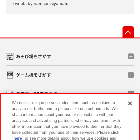
Tweets by namconisiyamato
先
あそび場をさがす
ゲーム機をさがす
スマホ・PCであそぶ
We collect unique personal identifiers such as cookies to
analyze our traffic and to personalize content and ads. We
イベント・キャンペーン
share information about your use of our website with our
analytics and advertising partners, who may combine it with
other information that you have provided to them or that they
have collected from your use of their services. Please click
"
here
" to see more details about how we use cookies and