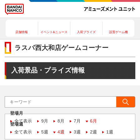
店舗情報
イベント&ニュース
入荷プライズ
設置ゲーム機
ラスパ西大和店ゲームコーナー
入荷景品・プライズ情報
登場月
全て表示
9月
8月
7月
6月
登場週
全て表示
5週
4週
3週
2週
1週