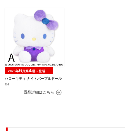
6
4
2026年
月第
週～登場
ハローキティ ナイトパープルドール
GJ