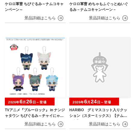
ケロロ軍曹 ちびぐるみ～ナムコキャ
ケロロ軍曹 めちゃもふぐっとぬいぐ
ンペーン～
るみ－ナムコキャンペーン－
6
26
6
24
2026年
月
日～登場
2026年
月
日～登場
TVアニメ『ブルーロック』 in ナンジ
HARIBO グミマスコット入りクッ
ャタウン ちびぐるみ～チャイにゃFe
ション（スターミックス）【ナムコ
s～
限定】