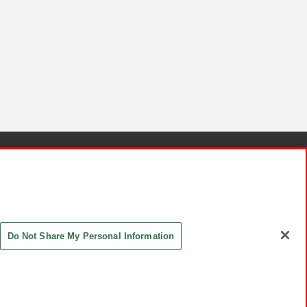
針と検証結果
お取引先さまとともに
お問い合わせ
Do Not Share My Personal Information
ASHIKI Co., Ltd. All Rights Reserved.