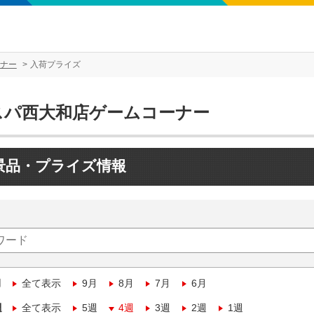
ナー
入荷プライズ
スパ西大和店ゲームコーナー
景品・プライズ情報
月
全て表示
9月
8月
7月
6月
週
全て表示
5週
4週
3週
2週
1週