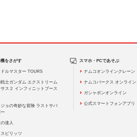
ム機をさがす
スマホ・PCであそぶ
ドルマスター TOURS
ナムコオンラインクレーン
動戦士ガンダム エクストリーム
ナムコパークス オンライ
ーサス２ インフィニットブース
ガシャポンオンライン
公式スマートフォンアプリ
ョジョの奇妙な冒険 ラストサバ
バー
鼓の達人
りスピリッツ