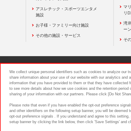
マ
アスレチック・スポーツエンタメ
リD
施設
湾
お子様・ファミリー向け施設
ーン
その他の施設・サービス
そ
関連会社
サステナビリティ
We collect unique personal identifiers such as cookies to analyze our t
share information about your use of our website with our analytics and 
information that you have provided to them or that they have collected f
食品のご提
to see more details about how we use cookies and the retention period o
sharing of your information with our partners. Please click [Do Not Shar
Please note that even if you have enabled the opt-out preference signals
and other identifiers on the following setup banner, you will be deemed 
opt-out preference signals . If you understand and agree to this setting
setup banner by clicking the link below, then click 'Save Settings' and c
©Bandai Namco Amusement Inc.
©Ba