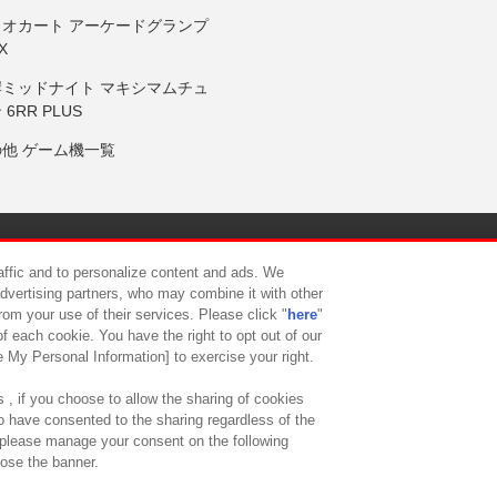
リオカート アーケードグランプ
X
岸ミッドナイト マキシマムチュ
 6RR PLUS
の他 ゲーム機一覧
サイトポリシー
プライバシーポリシー
ウェブアクセシビリティ方
raffic and to personalize content and ads. We
advertising partners, who may combine it with other
rom your use of their services. Please click "
here
"
供について
カスタマーハラスメント対応方針
よくあるご質問・
f each cookie. You have the right to opt out of our
e My Personal Information] to exercise your right.
 , if you choose to allow the sharing of cookies
to have consented to the sharing regardless of the
, please manage your consent on the following
lose the banner.
ndai Namco Amusement Lab Inc.
©Bandai Namco Experience Inc.
©HANAY