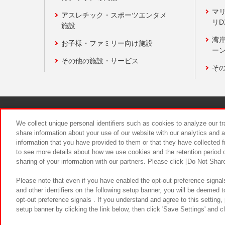
マ
アスレチック・スポーツエンタメ
リD
施設
湾
お子様・ファミリー向け施設
ーン
その他の施設・サービス
そ
関連会社
サステナビリティ
We collect unique personal identifiers such as cookies to analyze our t
share information about your use of our website with our analytics and 
information that you have provided to them or that they have collected f
食品のご提
to see more details about how we use cookies and the retention period o
sharing of your information with our partners. Please click [Do Not Shar
Please note that even if you have enabled the opt-out preference signals
and other identifiers on the following setup banner, you will be deemed 
opt-out preference signals . If you understand and agree to this setting
setup banner by clicking the link below, then click 'Save Settings' and c
©Bandai Namco Amusement Inc.
©Ba