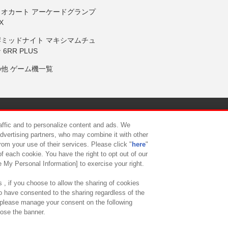
リオカート アーケードグランプ
X
岸ミッドナイト マキシマムチュ
 6RR PLUS
の他 ゲーム機一覧
サイトポリシー
プライバシーポリシー
ウェブアクセシビリティ方
raffic and to personalize content and ads. We
advertising partners, who may combine it with other
rom your use of their services. Please click "
here
"
供について
カスタマーハラスメント対応方針
よくあるご質問・
f each cookie. You have the right to opt out of our
e My Personal Information] to exercise your right.
 , if you choose to allow the sharing of cookies
to have consented to the sharing regardless of the
, please manage your consent on the following
lose the banner.
ndai Namco Amusement Lab Inc.
©Bandai Namco Experience Inc.
©HANAY