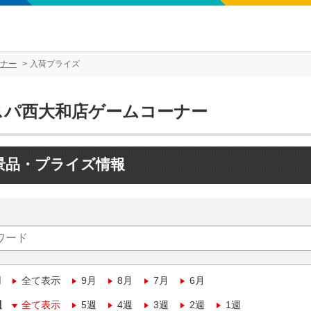
ナー
入荷プライズ
スパ西大和店ゲームコーナー
景品・プライズ情報
月
全て表示
9月
8月
7月
6月
週
全て表示
5週
4週
3週
2週
1週