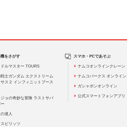
ム機をさがす
スマホ・PCであそぶ
ドルマスター TOURS
ナムコオンラインクレーン
動戦士ガンダム エクストリーム
ナムコパークス オンライ
ーサス２ インフィニットブース
ガシャポンオンライン
公式スマートフォンアプリ
ョジョの奇妙な冒険 ラストサバ
バー
鼓の達人
りスピリッツ