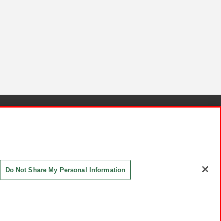
針と検証結果
お取引先さまとともに
お問い合わせ
Do Not Share My Personal Information
ASHIKI Co., Ltd. All Rights Reserved.