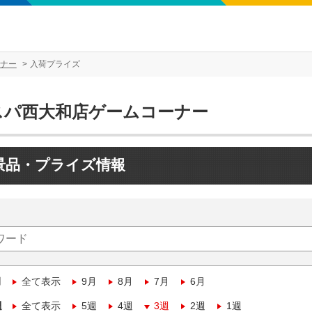
ナー
入荷プライズ
スパ西大和店ゲームコーナー
景品・プライズ情報
月
全て表示
9月
8月
7月
6月
週
全て表示
5週
4週
3週
2週
1週