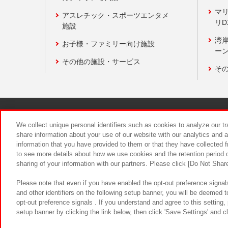
マ
アスレチック・スポーツエンタメ
リD
施設
湾
お子様・ファミリー向け施設
ーン
その他の施設・サービス
そ
関連会社
サステナビリティ
We collect unique personal identifiers such as cookies to analyze our t
share information about your use of our website with our analytics and 
information that you have provided to them or that they have collected f
食品のご提
to see more details about how we use cookies and the retention period o
sharing of your information with our partners. Please click [Do Not Shar
Please note that even if you have enabled the opt-out preference signals
and other identifiers on the following setup banner, you will be deemed 
opt-out preference signals . If you understand and agree to this setting
setup banner by clicking the link below, then click 'Save Settings' and c
©Bandai Namco Amusement Inc.
©Ba