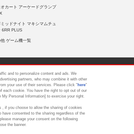
リオカート アーケードグランプ
X
岸ミッドナイト マキシマムチュ
 6RR PLUS
の他 ゲーム機一覧
サイトポリシー
プライバシーポリシー
ウェブアクセシビリティ方
raffic and to personalize content and ads. We
advertising partners, who may combine it with other
rom your use of their services. Please click "
here
"
供について
カスタマーハラスメント対応方針
よくあるご質問・
f each cookie. You have the right to opt out of our
e My Personal Information] to exercise your right.
 , if you choose to allow the sharing of cookies
to have consented to the sharing regardless of the
, please manage your consent on the following
lose the banner.
ndai Namco Amusement Lab Inc.
©Bandai Namco Experience Inc.
©HANAY