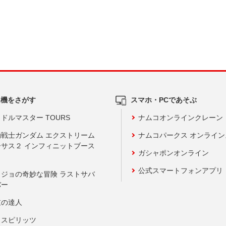
ム機をさがす
スマホ・PCであそぶ
ドルマスター TOURS
ナムコオンラインクレーン
動戦士ガンダム エクストリーム
ナムコパークス オンライ
ーサス２ インフィニットブース
ガシャポンオンライン
公式スマートフォンアプリ
ョジョの奇妙な冒険 ラストサバ
バー
鼓の達人
りスピリッツ