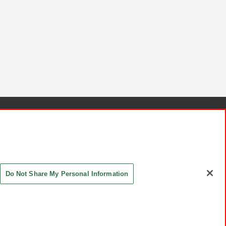
針と検証結果
お取引先さまとともに
お問い合わせ
Do Not Share My Personal Information
ASHIKI Co., Ltd. All Rights Reserved.