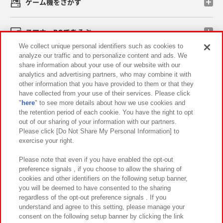
ゲーム機をさがす
スマホ・PCであそぶ
We collect unique personal identifiers such as cookies to
analyze our traffic and to personalize content and ads. We
イベント・キャンペーン
share information about your use of our website with our
analytics and advertising partners, who may combine it with
other information that you have provided to them or that they
have collected from your use of their services. Please click
"
here
" to see more details about how we use cookies and
関連会社
サステナビリティ
サイトポリシー
the retention period of each cookie. You have the right to opt
out of our sharing of your information with our partners.
プライバシーポリシー
ウェブアクセシビリティ方針と検証結果
Please click [Do Not Share My Personal Information] to
exercise your right.
お取引先さまとともに
食品のご提供について
カスタマーハラスメント対応方針
よくあるご質問・お問い合わせ
Please note that even if you have enabled the opt-out
preference signals , if you choose to allow the sharing of
cookies and other identifiers on the following setup banner,
you will be deemed to have consented to the sharing
regardless of the opt-out preference signals . If you
understand and agree to this setting, please manage your
consent on the following setup banner by clicking the link