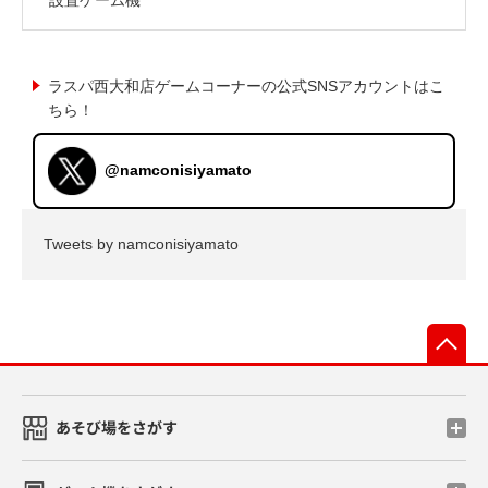
ラスパ西大和店ゲームコーナーの公式SNSアカウントはこ
ちら！
@namconisiyamato
Tweets by namconisiyamato
先
あそび場をさがす