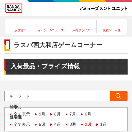
店舗情報
イベント&ニュース
入荷プライズ
設置ゲーム機
ラスパ西大和店ゲームコーナー
入荷景品・プライズ情報
登場月
全て表示
9月
8月
7月
6月
登場週
全て表示
5週
4週
3週
2週
1週