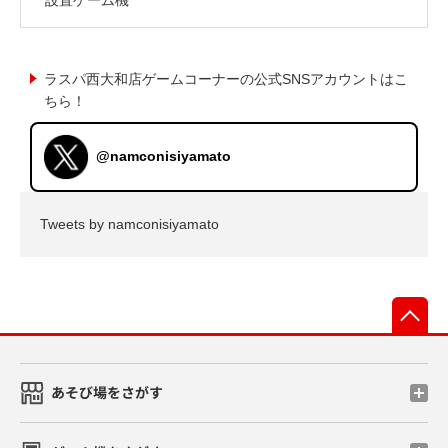
ラスパ西大和店ゲームコーナーの公式SNSアカウントはこ
ちら！
@namconisiyamato
Tweets by namconisiyamato
先
あそび場をさがす