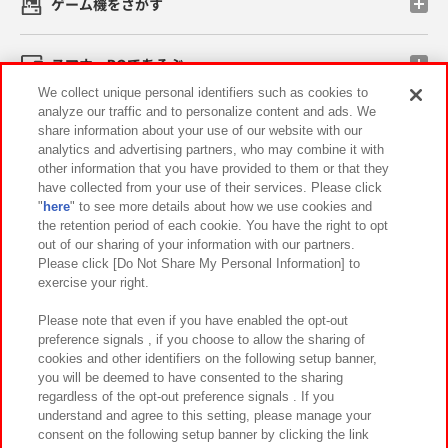
ゲーム機をさがす
スマホ・PCであそぶ
We collect unique personal identifiers such as cookies to
analyze our traffic and to personalize content and ads. We
イベント・キャンペーン
share information about your use of our website with our
analytics and advertising partners, who may combine it with
other information that you have provided to them or that they
have collected from your use of their services. Please click
"
here
" to see more details about how we use cookies and
関連会社
サステナビリティ
サイトポリシー
the retention period of each cookie. You have the right to opt
out of our sharing of your information with our partners.
プライバシーポリシー
ウェブアクセシビリティ方針と検証結果
Please click [Do Not Share My Personal Information] to
exercise your right.
お取引先さまとともに
食品のご提供について
カスタマーハラスメント対応方針
よくあるご質問・お問い合わせ
Please note that even if you have enabled the opt-out
preference signals , if you choose to allow the sharing of
cookies and other identifiers on the following setup banner,
you will be deemed to have consented to the sharing
regardless of the opt-out preference signals . If you
understand and agree to this setting, please manage your
consent on the following setup banner by clicking the link