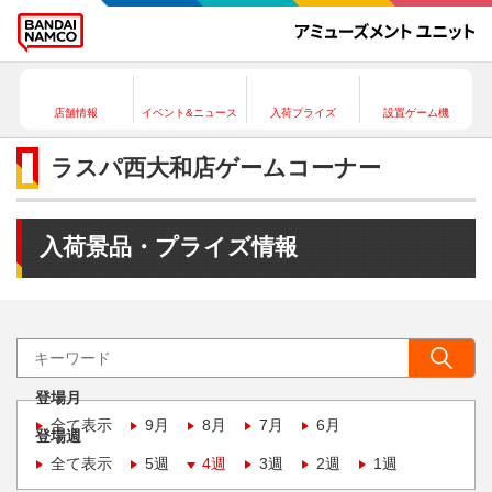
店舗情報
イベント&ニュース
入荷プライズ
設置ゲーム機
ラスパ西大和店ゲームコーナー
入荷景品・プライズ情報
登場月
全て表示
9月
8月
7月
6月
登場週
全て表示
5週
4週
3週
2週
1週