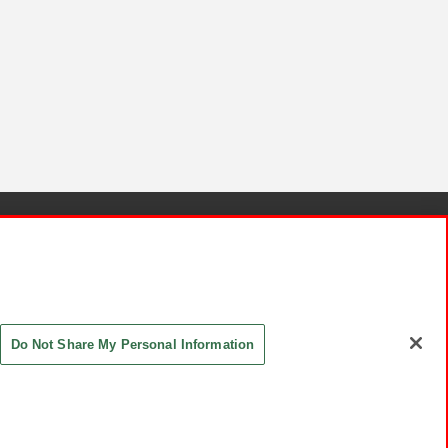
針と検証結果
お取引先さまとともに
お問い合わせ
Do Not Share My Personal Information
ASHIKI Co., Ltd. All Rights Reserved.