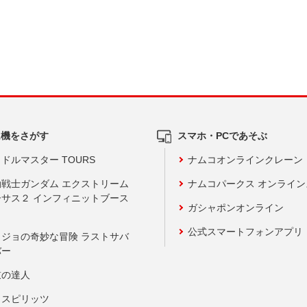
ム機をさがす
スマホ・PCであそぶ
ドルマスター TOURS
ナムコオンラインクレーン
動戦士ガンダム エクストリーム
ナムコパークス オンライ
ーサス２ インフィニットブース
ガシャポンオンライン
公式スマートフォンアプリ
ョジョの奇妙な冒険 ラストサバ
バー
鼓の達人
りスピリッツ