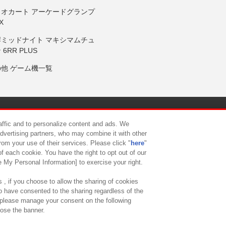
リオカート アーケードグランプ
X
岸ミッドナイト マキシマムチュ
 6RR PLUS
の他 ゲーム機一覧
サイトポリシー
プライバシーポリシー
ウェブアクセシビリティ方
raffic and to personalize content and ads. We
advertising partners, who may combine it with other
rom your use of their services. Please click "
here
"
供について
カスタマーハラスメント対応方針
よくあるご質問・
f each cookie. You have the right to opt out of our
e My Personal Information] to exercise your right.
 , if you choose to allow the sharing of cookies
to have consented to the sharing regardless of the
, please manage your consent on the following
lose the banner.
ndai Namco Amusement Lab Inc.
©Bandai Namco Experience Inc.
©HANAY