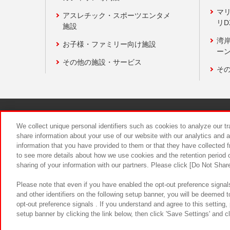
マ
アスレチック・スポーツエンタメ
リD
施設
湾
お子様・ファミリー向け施設
ーン
その他の施設・サービス
そ
関連会社
サステナビリティ
We collect unique personal identifiers such as cookies to analyze our t
share information about your use of our website with our analytics and 
information that you have provided to them or that they have collected f
食品のご提
to see more details about how we use cookies and the retention period o
sharing of your information with our partners. Please click [Do Not Shar
Please note that even if you have enabled the opt-out preference signals
and other identifiers on the following setup banner, you will be deemed 
opt-out preference signals . If you understand and agree to this setting
setup banner by clicking the link below, then click 'Save Settings' and c
©Bandai Namco Amusement Inc.
©Ba