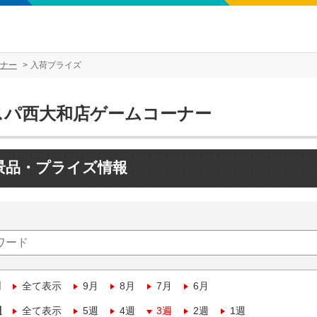
ナー
入荷プライズ
スパ西大和店ゲームコーナー
景品・プライズ情報
月
全て表示
9月
8月
7月
6月
週
全て表示
5週
4週
3週
2週
1週