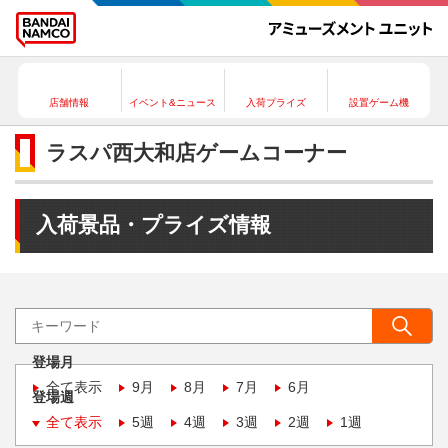
店舗情報
イベント&ニュース
入荷プライズ
設置ゲーム機
ラスパ西大和店ゲームコーナー
入荷景品・プライズ情報
登場月
全て表示
9月
8月
7月
6月
登場週
全て表示
5週
4週
3週
2週
1週