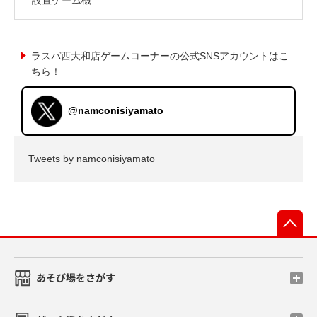
ラスパ西大和店ゲームコーナーの公式SNSアカウントはこ
ちら！
@namconisiyamato
Tweets by namconisiyamato
先
あそび場をさがす