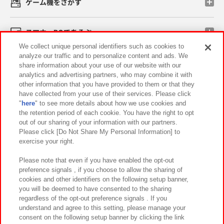
ゲーム機をさがす
スマホ・PCであそぶ
We collect unique personal identifiers such as cookies to
analyze our traffic and to personalize content and ads. We
イベント・キャンペーン
share information about your use of our website with our
analytics and advertising partners, who may combine it with
other information that you have provided to them or that they
have collected from your use of their services. Please click
"
here
" to see more details about how we use cookies and
関連会社
サステナビリティ
サイトポリシー
the retention period of each cookie. You have the right to opt
out of our sharing of your information with our partners.
プライバシーポリシー
ウェブアクセシビリティ方針と検証結果
Please click [Do Not Share My Personal Information] to
exercise your right.
お取引先さまとともに
食品のご提供について
カスタマーハラスメント対応方針
よくあるご質問・お問い合わせ
Please note that even if you have enabled the opt-out
preference signals , if you choose to allow the sharing of
cookies and other identifiers on the following setup banner,
you will be deemed to have consented to the sharing
regardless of the opt-out preference signals . If you
understand and agree to this setting, please manage your
consent on the following setup banner by clicking the link