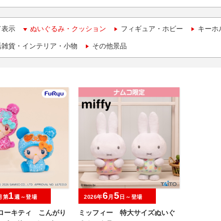
て表示
ぬいぐるみ・クッション
フィギュア・ホビー
キーホ
活雑貨・インテリア・小物
その他景品
1
6
5
月第
週～登場
2026年
月
日～登場
ハローキティ こんがり
ミッフィー 特大サイズぬいぐ