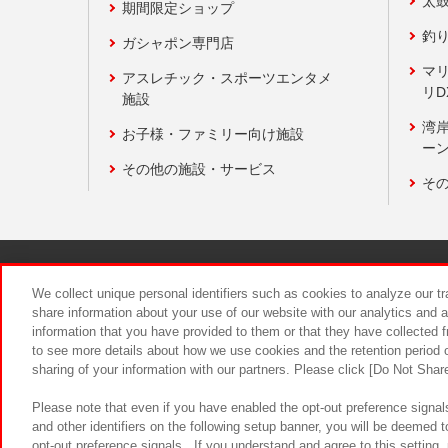
太
期間限定ショップ
釣
ガシャポン専門店
マ
アスレチック・スポーツエンタメ
リD
施設
湾
お子様・ファミリー向け施設
ーン
その他の施設・サービス
そ
関連会社
サステナビリティ
We collect unique personal identifiers such as cookies to analyze our t
share information about your use of our website with our analytics and 
information that you have provided to them or that they have collected f
食品のご提
to see more details about how we use cookies and the retention period o
sharing of your information with our partners. Please click [Do Not Shar
Please note that even if you have enabled the opt-out preference signals
and other identifiers on the following setup banner, you will be deemed 
opt-out preference signals . If you understand and agree to this setting