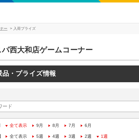
ナー
入荷プライズ
スパ西大和店ゲームコーナー
景品・プライズ情報
月
全て表示
9月
8月
7月
6月
週
全て表示
5週
4週
3週
2週
1週