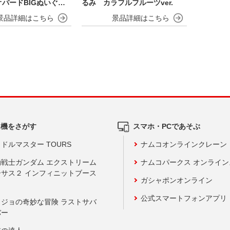
パードBIGぬいぐる
るみ カラフルフルーツver.
ム機をさがす
スマホ・PCであそぶ
ドルマスター TOURS
ナムコオンラインクレーン
動戦士ガンダム エクストリーム
ナムコパークス オンライ
ーサス２ インフィニットブース
ガシャポンオンライン
公式スマートフォンアプリ
ョジョの奇妙な冒険 ラストサバ
バー