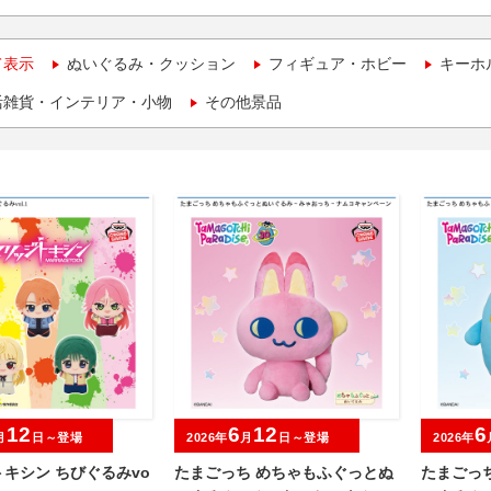
て表示
ぬいぐるみ・クッション
フィギュア・ホビー
キーホ
活雑貨・インテリア・小物
その他景品
12
6
12
6
月
日～登場
2026年
月
日～登場
2026年
キシン ちびぐるみvo
たまごっち めちゃもふぐっとぬ
たまごっ