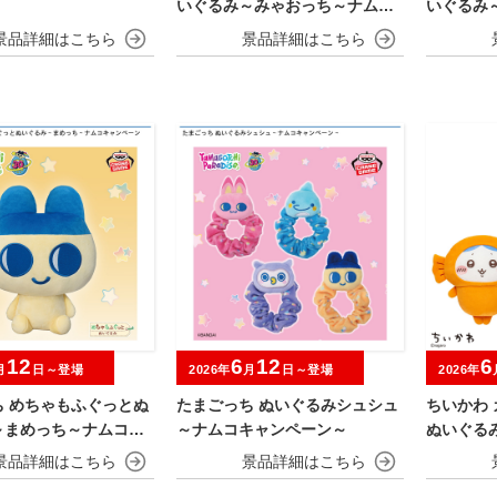
いぐるみ～みゃおっち～ナムコ
いぐるみ
キャンペーン
キャンペ
12
6
12
6
月
日～登場
2026年
月
日～登場
2026年
ち めちゃもふぐっとぬ
たまごっち ぬいぐるみシュシュ
ちいかわ 
～まめっち～ナムコキ
～ナムコキャンペーン～
ぬいぐる
ン