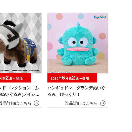
2
6
2
月第
週～登場
2026年
月第
週～登場
ッドコレクション ふ
ハンギョドン グランデぬいぐ
Gぬいぐるみ(メイショ
るみ びっくり！