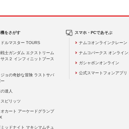
ム機をさがす
スマホ・PCであそぶ
ドルマスター TOURS
ナムコオンラインクレーン
動戦士ガンダム エクストリーム
ナムコパークス オンライ
ーサス２ インフィニットブース
ガシャポンオンライン
公式スマートフォンアプリ
ョジョの奇妙な冒険 ラストサバ
バー
鼓の達人
りスピリッツ
リオカート アーケードグランプ
X
岸ミッドナイト マキシマムチュ