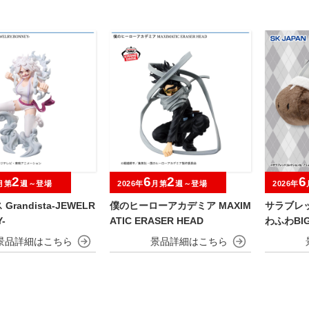
2
6
2
6
月第
週～登場
2026年
月第
週～登場
2026年
randista-JEWELR
僕のヒーローアカデミア MAXIM
サラブレ
-
ATIC ERASER HEAD
わふわBI
ウタバル)