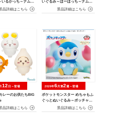
～いるかっち～ナムコ
いぐるみ～ほーほっち～ナムコ
ーン
キャンペーン
12
6
2
月
日～登場
2026年
月第
週～登場
カレーのお供たちBIG
ポケットモンスター めちゃもふ
み
ぐっとぬいぐるみ～ポッチャマ
～