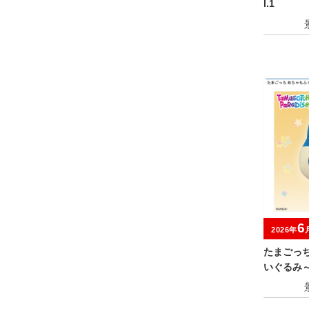
l.1
6
2026年
たまごっ
いぐるみ
ャンペー