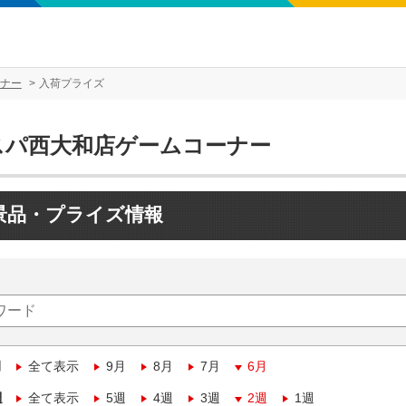
ナー
入荷プライズ
スパ西大和店ゲームコーナー
景品・プライズ情報
月
全て表示
9月
8月
7月
6月
週
全て表示
5週
4週
3週
2週
1週