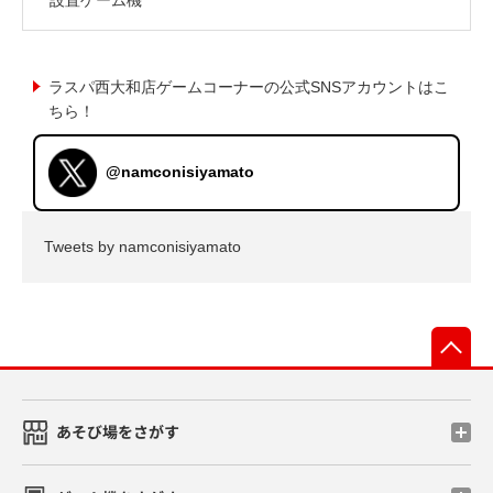
ラスパ西大和店ゲームコーナーの公式SNSアカウントはこ
ちら！
@namconisiyamato
Tweets by namconisiyamato
先
あそび場をさがす