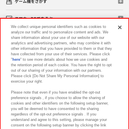
ゲーム機をさがす
スマホ・PCであそぶ
We collect unique personal identifiers such as cookies to
analyze our traffic and to personalize content and ads. We
イベント・キャンペーン
share information about your use of our website with our
analytics and advertising partners, who may combine it with
other information that you have provided to them or that they
have collected from your use of their services. Please click
"
here
" to see more details about how we use cookies and
関連会社
サステナビリティ
サイトポリシー
the retention period of each cookie. You have the right to opt
out of our sharing of your information with our partners.
プライバシーポリシー
ウェブアクセシビリティ方針と検証結果
Please click [Do Not Share My Personal Information] to
exercise your right.
お取引先さまとともに
食品のご提供について
カスタマーハラスメント対応方針
よくあるご質問・お問い合わせ
Please note that even if you have enabled the opt-out
preference signals , if you choose to allow the sharing of
cookies and other identifiers on the following setup banner,
you will be deemed to have consented to the sharing
regardless of the opt-out preference signals . If you
understand and agree to this setting, please manage your
consent on the following setup banner by clicking the link