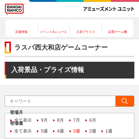
店舗情報
イベント&ニュース
入荷プライズ
設置ゲーム機
ラスパ西大和店ゲームコーナー
入荷景品・プライズ情報
登場月
全て表示
9月
8月
7月
6月
登場週
全て表示
5週
4週
3週
2週
1週