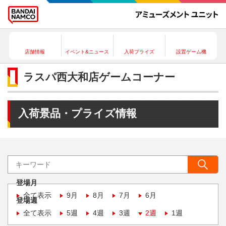
店舗情報
イベント&ニュース
入荷プライズ
設置ゲーム機
ラスパ西大和店ゲームコーナー
入荷景品・プライズ情報
登場月
全て表示
9月
8月
7月
6月
登場週
全て表示
5週
4週
3週
2週
1週