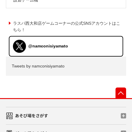
ラスパ西大和店ゲームコーナーの公式SNSアカウントはこ
ちら！
@namconisiyamato
Tweets by namconisiyamato
先
あそび場をさがす