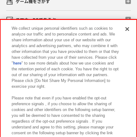
ゲーム機をさがす
スマホ・PCであそぶ
We collect unique personal identifiers such as cookies to
analyze our traffic and to personalize content and ads. We
イベント・キャンペーン
share information about your use of our website with our
analytics and advertising partners, who may combine it with
other information that you have provided to them or that they
have collected from your use of their services. Please click
"
here
" to see more details about how we use cookies and
関連会社
サステナビリティ
サイトポリシー
the retention period of each cookie. You have the right to opt
out of our sharing of your information with our partners.
プライバシーポリシー
ウェブアクセシビリティ方針と検証結果
Please click [Do Not Share My Personal Information] to
exercise your right.
お取引先さまとともに
食品のご提供について
カスタマーハラスメント対応方針
よくあるご質問・お問い合わせ
Please note that even if you have enabled the opt-out
preference signals , if you choose to allow the sharing of
cookies and other identifiers on the following setup banner,
you will be deemed to have consented to the sharing
regardless of the opt-out preference signals . If you
understand and agree to this setting, please manage your
consent on the following setup banner by clicking the link