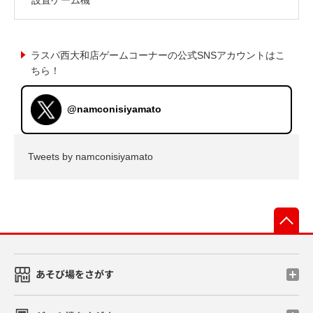
ラスパ西大和店ゲームコーナーの公式SNSアカウントはこ
ちら！
@namconisiyamato
Tweets by namconisiyamato
先
あそび場をさがす