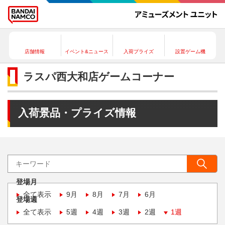
店舗情報
イベント&ニュース
入荷プライズ
設置ゲーム機
ラスパ西大和店ゲームコーナー
入荷景品・プライズ情報
登場月
全て表示
9月
8月
7月
6月
登場週
全て表示
5週
4週
3週
2週
1週