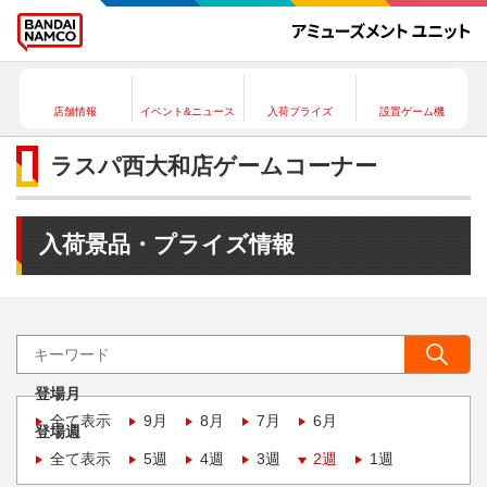
店舗情報
イベント&ニュース
入荷プライズ
設置ゲーム機
ラスパ西大和店ゲームコーナー
入荷景品・プライズ情報
登場月
全て表示
9月
8月
7月
6月
登場週
全て表示
5週
4週
3週
2週
1週