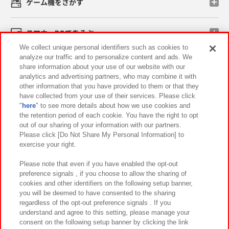
ゲーム機をさがす
スマホ・PCであそぶ
We collect unique personal identifiers such as cookies to
analyze our traffic and to personalize content and ads. We
イベント・キャンペーン
share information about your use of our website with our
analytics and advertising partners, who may combine it with
other information that you have provided to them or that they
have collected from your use of their services. Please click
"
here
" to see more details about how we use cookies and
関連会社
サステナビリティ
サイトポリシー
the retention period of each cookie. You have the right to opt
out of our sharing of your information with our partners.
プライバシーポリシー
ウェブアクセシビリティ方針と検証結果
Please click [Do Not Share My Personal Information] to
exercise your right.
お取引先さまとともに
食品のご提供について
カスタマーハラスメント対応方針
よくあるご質問・お問い合わせ
Please note that even if you have enabled the opt-out
preference signals , if you choose to allow the sharing of
cookies and other identifiers on the following setup banner,
you will be deemed to have consented to the sharing
regardless of the opt-out preference signals . If you
understand and agree to this setting, please manage your
consent on the following setup banner by clicking the link