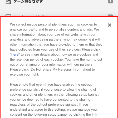
ゲーム機をさがす
スマホ・PCであそぶ
We collect unique personal identifiers such as cookies to
analyze our traffic and to personalize content and ads. We
イベント・キャンペーン
share information about your use of our website with our
analytics and advertising partners, who may combine it with
other information that you have provided to them or that they
have collected from your use of their services. Please click
"
here
" to see more details about how we use cookies and
関連会社
サステナビリティ
サイトポリシー
the retention period of each cookie. You have the right to opt
out of our sharing of your information with our partners.
プライバシーポリシー
ウェブアクセシビリティ方針と検証結果
Please click [Do Not Share My Personal Information] to
exercise your right.
お取引先さまとともに
食品のご提供について
カスタマーハラスメント対応方針
よくあるご質問・お問い合わせ
Please note that even if you have enabled the opt-out
preference signals , if you choose to allow the sharing of
cookies and other identifiers on the following setup banner,
you will be deemed to have consented to the sharing
regardless of the opt-out preference signals . If you
understand and agree to this setting, please manage your
consent on the following setup banner by clicking the link