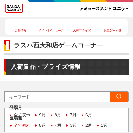
店舗情報
イベント&ニュース
入荷プライズ
設置ゲーム機
ラスパ西大和店ゲームコーナー
入荷景品・プライズ情報
登場月
全て表示
9月
8月
7月
6月
登場週
全て表示
5週
4週
3週
2週
1週