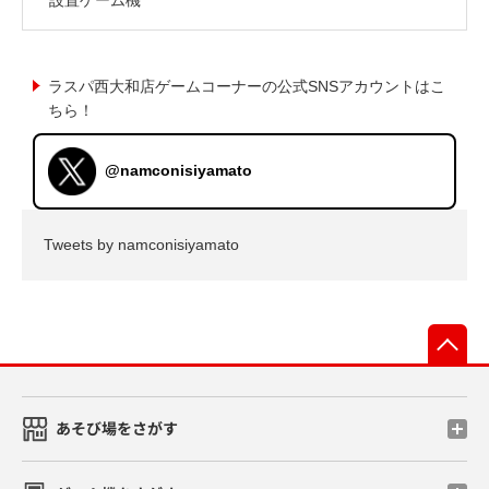
ラスパ西大和店ゲームコーナーの公式SNSアカウントはこ
ちら！
@namconisiyamato
Tweets by namconisiyamato
先
あそび場をさがす