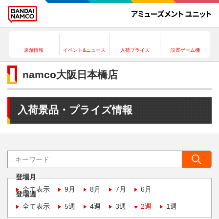
店舗情報
イベント&ニュース
入荷プライズ
設置ゲーム機
namco大阪日本橋店
入荷景品・プライズ情報
登場月
全て表示
9月
8月
7月
6月
登場週
全て表示
5週
4週
3週
2週
1週