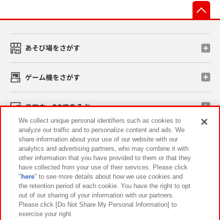
先
あそび場をさがす
ゲーム機をさがす
スマホ・PCであそぶ
We collect unique personal identifiers such as cookies to
analyze our traffic and to personalize content and ads. We
イベント・キャンペーン
share information about your use of our website with our
analytics and advertising partners, who may combine it with
other information that you have provided to them or that they
have collected from your use of their services. Please click
"
here
" to see more details about how we use cookies and
関連会社
サステナビリティ
サイトポリシー
the retention period of each cookie. You have the right to opt
out of our sharing of your information with our partners.
プライバシーポリシー
ウェブアクセシビリティ方針と検証結果
Please click [Do Not Share My Personal Information] to
exercise your right.
お取引先さまとともに
食品のご提供について