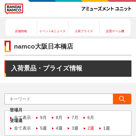
店舗情報
イベント&ニュース
入荷プライズ
設置ゲーム機
namco大阪日本橋店
入荷景品・プライズ情報
登場月
全て表示
9月
8月
7月
6月
登場週
全て表示
5週
4週
3週
2週
1週