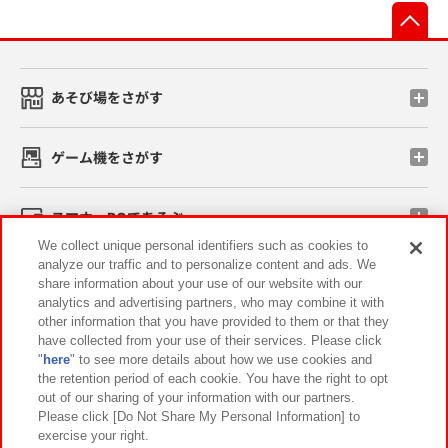
先
あそび場をさがす
ゲーム機をさがす
スマホ・PCであそぶ
We collect unique personal identifiers such as cookies to
analyze our traffic and to personalize content and ads. We
イベント・キャンペーン
share information about your use of our website with our
analytics and advertising partners, who may combine it with
other information that you have provided to them or that they
have collected from your use of their services. Please click
"
here
" to see more details about how we use cookies and
関連会社
サステナビリティ
サイトポリシー
the retention period of each cookie. You have the right to opt
out of our sharing of your information with our partners.
プライバシーポリシー
ウェブアクセシビリティ方針と検証結果
Please click [Do Not Share My Personal Information] to
exercise your right.
お取引先さまとともに
食品のご提供について