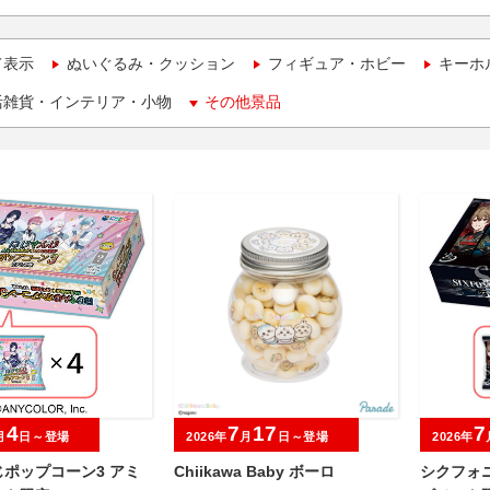
て表示
ぬいぐるみ・クッション
フィギュア・ホビー
キーホ
活雑貨・インテリア・小物
その他景品
4
7
17
7
月
日～登場
2026年
月
日～登場
2026年
ポップコーン3 アミ
Chiikawa Baby ボーロ
シクフォ