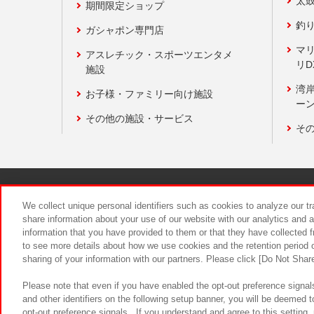
太
期間限定ショップ
釣
ガシャポン専門店
マ
アスレチック・スポーツエンタメ
リD
施設
湾
お子様・ファミリー向け施設
ーン
その他の施設・サービス
そ
関連会社
サステナビリティ
We collect unique personal identifiers such as cookies to analyze our t
share information about your use of our website with our analytics and 
information that you have provided to them or that they have collected f
食品のご提
to see more details about how we use cookies and the retention period o
sharing of your information with our partners. Please click [Do Not Shar
Please note that even if you have enabled the opt-out preference signals
and other identifiers on the following setup banner, you will be deemed 
opt-out preference signals . If you understand and agree to this setting