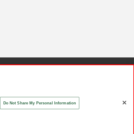
針と検証結果
お取引先さまとともに
お問い合わせ
Do Not Share My Personal Information
ASHIKI Co., Ltd. All Rights Reserved.