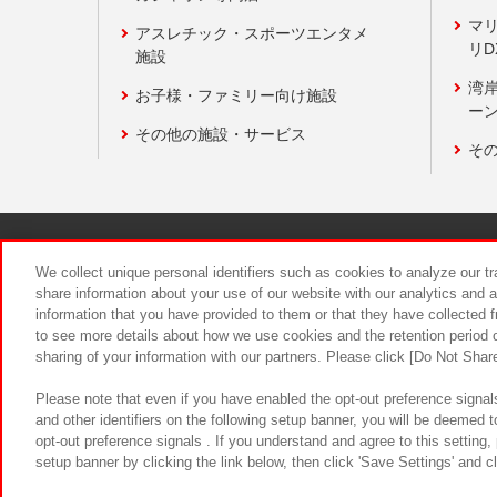
マ
アスレチック・スポーツエンタメ
リD
施設
湾
お子様・ファミリー向け施設
ーン
その他の施設・サービス
そ
関連会社
サステナビリティ
We collect unique personal identifiers such as cookies to analyze our t
share information about your use of our website with our analytics and 
information that you have provided to them or that they have collected f
食品のご提
to see more details about how we use cookies and the retention period o
sharing of your information with our partners. Please click [Do Not Shar
Please note that even if you have enabled the opt-out preference signals
and other identifiers on the following setup banner, you will be deemed 
opt-out preference signals . If you understand and agree to this setting
setup banner by clicking the link below, then click 'Save Settings' and c
©Bandai Namco Amusement Inc.
©Ba