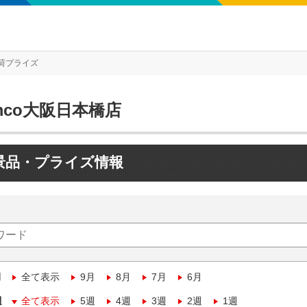
荷プライズ
mco大阪日本橋店
景品・プライズ情報
月
全て表示
9月
8月
7月
6月
週
全て表示
5週
4週
3週
2週
1週