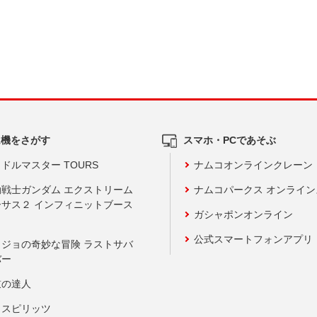
ム機をさがす
スマホ・PCであそぶ
ドルマスター TOURS
ナムコオンラインクレーン
動戦士ガンダム エクストリーム
ナムコパークス オンライ
ーサス２ インフィニットブース
ガシャポンオンライン
公式スマートフォンアプリ
ョジョの奇妙な冒険 ラストサバ
バー
鼓の達人
りスピリッツ