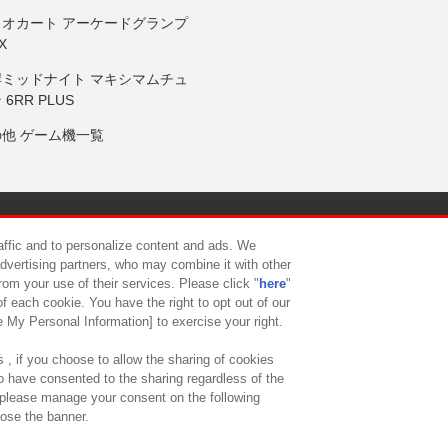
リオカート アーケードグランプ
X
岸ミッドナイト マキシマムチュ
 6RR PLUS
の他 ゲーム機一覧
サイトポリシー
プライバシーポリシー
ウェブアクセシビリティ方
raffic and to personalize content and ads. We
advertising partners, who may combine it with other
rom your use of their services. Please click "
here
"
供について
カスタマーハラスメント対応方針
よくあるご質問・
f each cookie. You have the right to opt out of our
e My Personal Information] to exercise your right.
 , if you choose to allow the sharing of cookies
to have consented to the sharing regardless of the
, please manage your consent on the following
lose the banner.
ndai Namco Amusement Lab Inc.
©Bandai Namco Experience Inc.
©HANAY