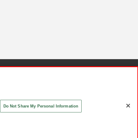
針と検証結果
お取引先さまとともに
お問い合わせ
Do Not Share My Personal Information
ASHIKI Co., Ltd. All Rights Reserved.