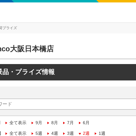
荷プライズ
mco大阪日本橋店
景品・プライズ情報
月
全て表示
9月
8月
7月
6月
週
全て表示
5週
4週
3週
2週
1週