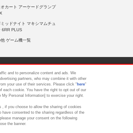
リオカート アーケードグランプ
X
岸ミッドナイト マキシマムチュ
 6RR PLUS
の他 ゲーム機一覧
サイトポリシー
プライバシーポリシー
ウェブアクセシビリティ方
raffic and to personalize content and ads. We
advertising partners, who may combine it with other
rom your use of their services. Please click "
here
"
供について
カスタマーハラスメント対応方針
よくあるご質問・
f each cookie. You have the right to opt out of our
e My Personal Information] to exercise your right.
 , if you choose to allow the sharing of cookies
to have consented to the sharing regardless of the
, please manage your consent on the following
lose the banner.
ndai Namco Amusement Lab Inc.
©Bandai Namco Experience Inc.
©HANAY