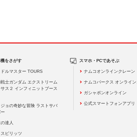
ム機をさがす
スマホ・PCであそぶ
ドルマスター TOURS
ナムコオンラインクレーン
動戦士ガンダム エクストリーム
ナムコパークス オンライ
ーサス２ インフィニットブース
ガシャポンオンライン
公式スマートフォンアプリ
ョジョの奇妙な冒険 ラストサバ
バー
鼓の達人
りスピリッツ