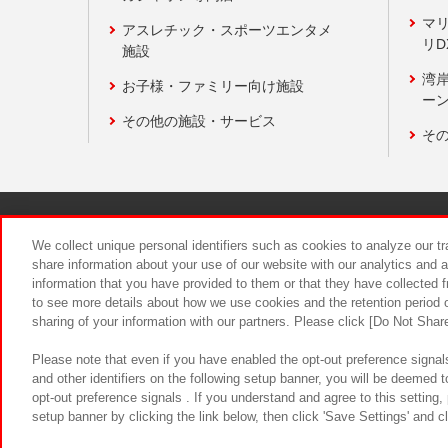
マ
アスレチック・スポーツエンタメ
リD
施設
湾
お子様・ファミリー向け施設
ーン
その他の施設・サービス
そ
関連会社
サステナビリティ
We collect unique personal identifiers such as cookies to analyze our t
share information about your use of our website with our analytics and 
information that you have provided to them or that they have collected f
食品のご提
to see more details about how we use cookies and the retention period o
sharing of your information with our partners. Please click [Do Not Shar
Please note that even if you have enabled the opt-out preference signals
and other identifiers on the following setup banner, you will be deemed 
opt-out preference signals . If you understand and agree to this setting
setup banner by clicking the link below, then click 'Save Settings' and c
©Bandai Namco Amusement Inc.
©Ba