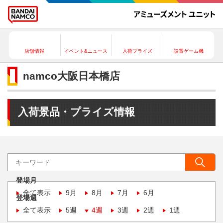
店舗情報
イベント&ニュース
入荷プライズ
設置ゲーム機
namco大阪日本橋店
入荷景品・プライズ情報
登場月
全て表示
9月
8月
7月
6月
登場週
全て表示
5週
4週
3週
2週
1週