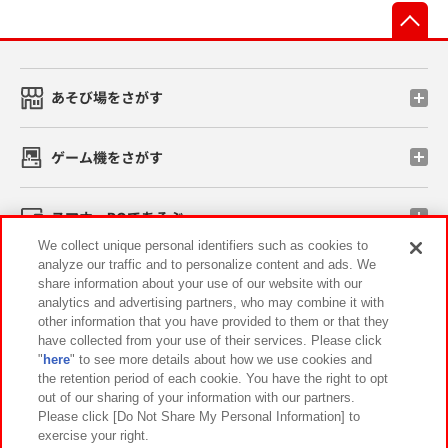
先
あそび場をさがす
ゲーム機をさがす
スマホ・PCであそぶ
We collect unique personal identifiers such as cookies to
analyze our traffic and to personalize content and ads. We
イベント・キャンペーン
share information about your use of our website with our
analytics and advertising partners, who may combine it with
other information that you have provided to them or that they
have collected from your use of their services. Please click
"
here
" to see more details about how we use cookies and
関連会社
サステナビリティ
サイトポリシー
the retention period of each cookie. You have the right to opt
out of our sharing of your information with our partners.
プライバシーポリシー
ウェブアクセシビリティ方針と検証結果
Please click [Do Not Share My Personal Information] to
exercise your right.
お取引先さまとともに
食品のご提供について