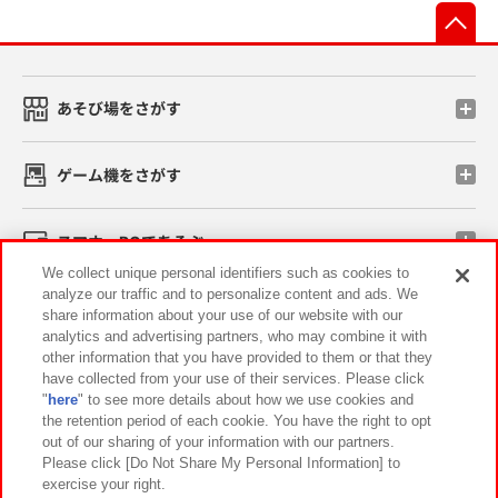
先
あそび場をさがす
ゲーム機をさがす
スマホ・PCであそぶ
We collect unique personal identifiers such as cookies to
analyze our traffic and to personalize content and ads. We
イベント・キャンペーン
share information about your use of our website with our
analytics and advertising partners, who may combine it with
other information that you have provided to them or that they
have collected from your use of their services. Please click
"
here
" to see more details about how we use cookies and
関連会社
サステナビリティ
サイトポリシー
the retention period of each cookie. You have the right to opt
out of our sharing of your information with our partners.
プライバシーポリシー
ウェブアクセシビリティ方針と検証結果
Please click [Do Not Share My Personal Information] to
exercise your right.
お取引先さまとともに
食品のご提供について