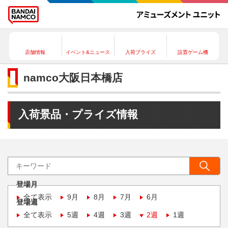
店舗情報
イベント&ニュース
入荷プライズ
設置ゲーム機
namco大阪日本橋店
入荷景品・プライズ情報
登場月
全て表示
9月
8月
7月
6月
登場週
全て表示
5週
4週
3週
2週
1週