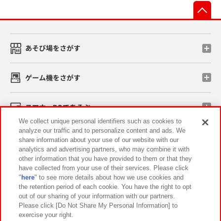
先
あそび場をさがす
ゲーム機をさがす
スマホ・PCであそぶ
We collect unique personal identifiers such as cookies to
analyze our traffic and to personalize content and ads. We
イベント・キャンペーン
share information about your use of our website with our
analytics and advertising partners, who may combine it with
other information that you have provided to them or that they
have collected from your use of their services. Please click
"
here
" to see more details about how we use cookies and
関連会社
サステナビリティ
サイトポリシー
the retention period of each cookie. You have the right to opt
out of our sharing of your information with our partners.
プライバシーポリシー
ウェブアクセシビリティ方針と検証結果
Please click [Do Not Share My Personal Information] to
exercise your right.
お取引先さまとともに
食品のご提供について