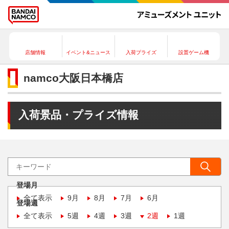
店舗情報
イベント&ニュース
入荷プライズ
設置ゲーム機
namco大阪日本橋店
入荷景品・プライズ情報
登場月
全て表示
9月
8月
7月
6月
登場週
全て表示
5週
4週
3週
2週
1週