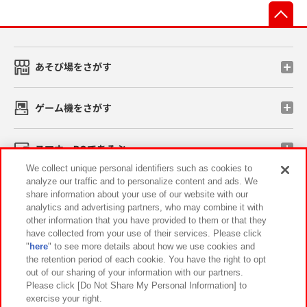
先
あそび場をさがす
ゲーム機をさがす
スマホ・PCであそぶ
We collect unique personal identifiers such as cookies to
analyze our traffic and to personalize content and ads. We
イベント・キャンペーン
share information about your use of our website with our
analytics and advertising partners, who may combine it with
other information that you have provided to them or that they
have collected from your use of their services. Please click
"
here
" to see more details about how we use cookies and
関連会社
サステナビリティ
サイトポリシー
the retention period of each cookie. You have the right to opt
out of our sharing of your information with our partners.
プライバシーポリシー
ウェブアクセシビリティ方針と検証結果
Please click [Do Not Share My Personal Information] to
exercise your right.
お取引先さまとともに
食品のご提供について