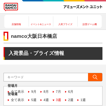
店舗情報
イベント&ニュース
入荷プライズ
設置ゲーム機
namco大阪日本橋店
入荷景品・プライズ情報
登場月
全て表示
9月
8月
7月
6月
登場週
全て表示
5週
4週
3週
2週
1週