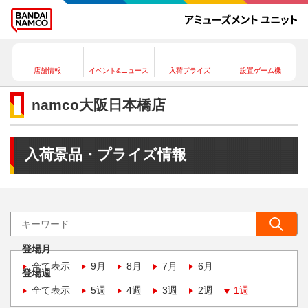
店舗情報
イベント&ニュース
入荷プライズ
設置ゲーム機
namco大阪日本橋店
入荷景品・プライズ情報
登場月
全て表示
9月
8月
7月
6月
登場週
全て表示
5週
4週
3週
2週
1週