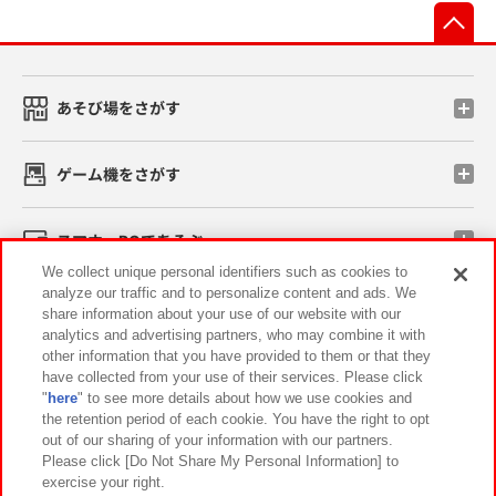
先
あそび場をさがす
ゲーム機をさがす
スマホ・PCであそぶ
We collect unique personal identifiers such as cookies to
analyze our traffic and to personalize content and ads. We
イベント・キャンペーン
share information about your use of our website with our
analytics and advertising partners, who may combine it with
other information that you have provided to them or that they
have collected from your use of their services. Please click
"
here
" to see more details about how we use cookies and
関連会社
サステナビリティ
サイトポリシー
the retention period of each cookie. You have the right to opt
out of our sharing of your information with our partners.
プライバシーポリシー
ウェブアクセシビリティ方針と検証結果
Please click [Do Not Share My Personal Information] to
exercise your right.
お取引先さまとともに
食品のご提供について