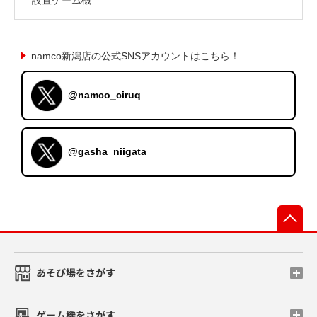
namco新潟店の公式SNSアカウントはこちら！
@namco_ciruq
@gasha_niigata
先
あそび場をさがす
ゲーム機をさがす