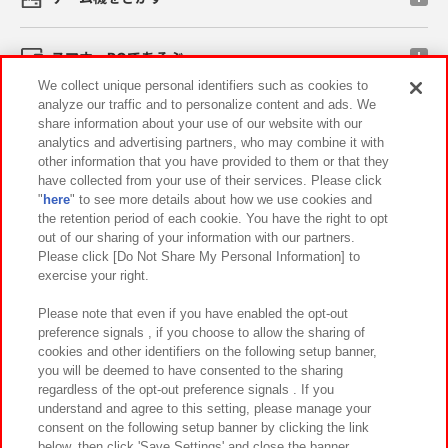
スマホ・PCであそぶ
We collect unique personal identifiers such as cookies to
analyze our traffic and to personalize content and ads. We
イベント・キャンペーン
share information about your use of our website with our
analytics and advertising partners, who may combine it with
other information that you have provided to them or that they
have collected from your use of their services. Please click
"
here
" to see more details about how we use cookies and
関連会社
サステナビリティ
サイトポリシー
the retention period of each cookie. You have the right to opt
out of our sharing of your information with our partners.
プライバシーポリシー
ウェブアクセシビリティ方針と検証結果
Please click [Do Not Share My Personal Information] to
exercise your right.
お取引先さまとともに
食品のご提供について
カスタマーハラスメント対応方針
よくあるご質問・お問い合わせ
Please note that even if you have enabled the opt-out
preference signals , if you choose to allow the sharing of
cookies and other identifiers on the following setup banner,
you will be deemed to have consented to the sharing
regardless of the opt-out preference signals . If you
understand and agree to this setting, please manage your
consent on the following setup banner by clicking the link
below, then click 'Save Settings' and close the banner.