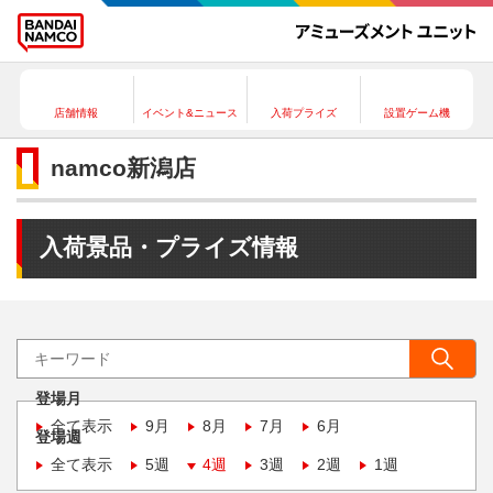
店舗情報
イベント&ニュース
入荷プライズ
設置ゲーム機
namco新潟店
入荷景品・プライズ情報
登場月
全て表示
9月
8月
7月
6月
登場週
全て表示
5週
4週
3週
2週
1週